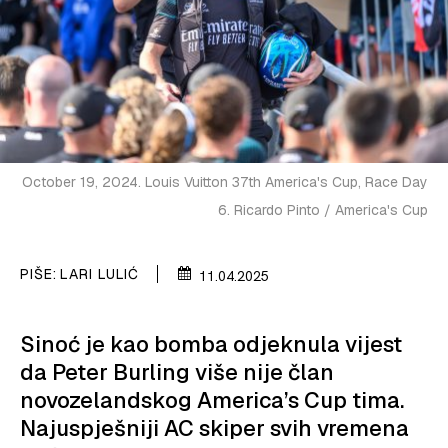
SPIZA
VELIKE PRIČE
PRETPLATA
SHOP
October 19, 2024. Louis Vuitton 37th America's Cup, Race Day
6. Ricardo Pinto / America's Cup
PIŠE:
LARI LULIĆ
11.04.2025
Sinoć je kao bomba odjeknula vijest
da Peter Burling više nije član
novozelandskog America’s Cup tima.
Najuspješniji AC skiper svih vremena