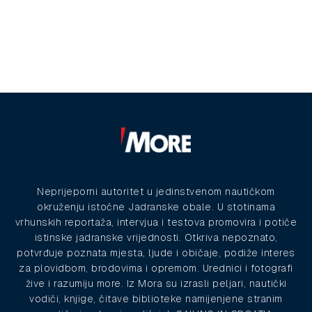
Neprijeporni autoritet u jedinstvenom nautičkom
okruženju istočne Jadranske obale. U stotinama
vrhunskih reportaža, intervjua i testova promovira i potiče
istinske jadranske vrijednosti. Otkriva nepoznato,
potvrđuje poznata mjesta, ljude i običaje, podiže interes
za plovidbom, brodovima i opremom. Urednici i fotografi
žive i razumiju more. Iz Mora su izrasli peljari, nautički
vodiči, knjige, čitave biblioteke namijenjene stranim