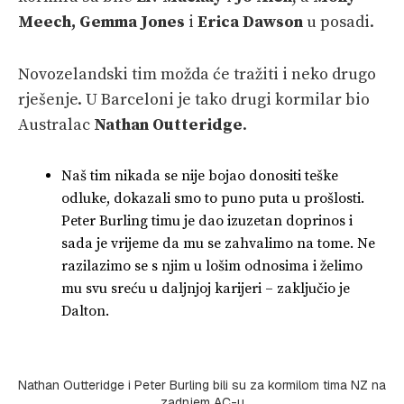
Meech, Gemma Jones
i
Erica Dawson
u posadi.
Novozelandski tim možda će tražiti i neko drugo
rješenje. U Barceloni je tako drugi kormilar bio
Australac
Nathan Outteridge
.
Naš tim nikada se nije bojao donositi teške
odluke, dokazali smo to puno puta u prošlosti.
Peter Burling timu je dao izuzetan doprinos i
sada je vrijeme da mu se zahvalimo na tome. Ne
razilazimo se s njim u lošim odnosima i želimo
mu svu sreću u daljnjoj karijeri – zaključio je
Dalton.
Nathan Outteridge i Peter Burling bili su za kormilom tima NZ na
zadnjem AC-u