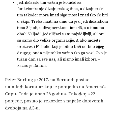
Jedriličarski tim važan je kotačić za
funkcioniranje dizajnerskog tima, a dizajnerski
tim također mora imati sigurnost i znati tko će biti
u ekipi. Treba imati na umu da je u jedriličarskom
timu 8 ljudi, u dizajnerskom timu 45, a u timu na
obali 50 ljudi. Jedriličari su tu najvidljiviji, ali oni
su samo dio velike organizacije. A ako možete
proizvesti F1 bolid koji je bitno brži od bilo čijeg
drugog, onda nije toliko važno tko ga vozi. Ovo je
tužan dan za sve nas, ali nismo imali izbora –
kazao je Dalton.
Peter Burling je 2017. na Bermudi postao
najmlađi kormilar koji je pobijedio na America’s
Cupu. Tada je imao 26 godina. Također, s 22
pobjede, postao je rekorder s najviše dobivenih
dvoboja na AC-u.