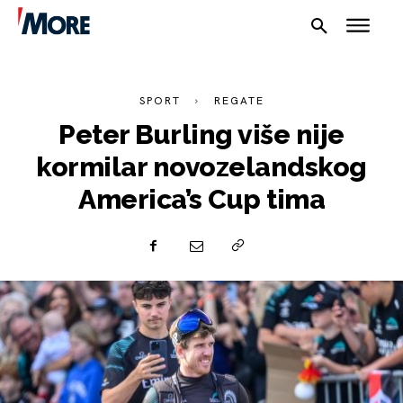
SPORT
REGATE
Peter Burling više nije
kormilar novozelandskog
America’s Cup tima
NAUTIKA
SPORT
PLOVILA
PLOVIDBA