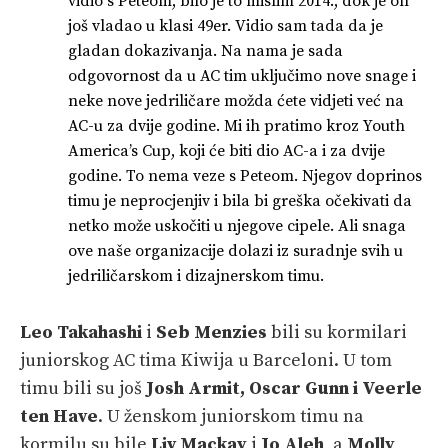
vidio s Peteom, bilo je to mislim 2014., dok je on
još vladao u klasi 49er. Vidio sam tada da je
gladan dokazivanja. Na nama je sada
odgovornost da u AC tim uključimo nove snage i
neke nove jedriličare možda ćete vidjeti već na
AC-u za dvije godine. Mi ih pratimo kroz Youth
America’s Cup, koji će biti dio AC-a i za dvije
godine. To nema veze s Peteom. Njegov doprinos
timu je neprocjenjiv i bila bi greška očekivati da
netko može uskočiti u njegove cipele. Ali snaga
ove naše organizacije dolazi iz suradnje svih u
jedriličarskom i dizajnerskom timu.
Leo Takahashi
i
Seb Menzies
bili su kormilari
juniorskog AC tima Kiwija u Barceloni. U tom
timu bili su još
Josh Armit, Oscar Gunn i Veerle
ten Have
. U ženskom juniorskom timu na
kormilu su bile
Liv Mackay
i
Jo Aleh
, a
Molly