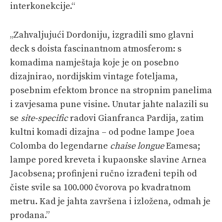
interkonekcije.“
„Zahvaljujući Dordoniju, izgradili smo glavni
deck s doista fascinantnom atmosferom: s
komadima namještaja koje je on posebno
dizajnirao, nordijskim vintage foteljama,
posebnim efektom bronce na stropnim panelima
i zavjesama pune visine. Unutar jahte nalazili su
se
site-specific
radovi Gianfranca Pardija, zatim
kultni komadi dizajna – od podne lampe Joea
Colomba do legendarne
chaise longue
Eamesa;
lampe pored kreveta i kupaonske slavine Arnea
Jacobsena; profinjeni ručno izrađeni tepih od
čiste svile sa 100.000 čvorova po kvadratnom
metru. Kad je jahta završena i izložena, odmah je
prodana.”