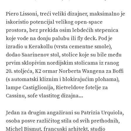
Piero Lissoni, treći veliki dizajner, maksimalno je
iskoristio potencijal velikog open-space
prostora, bez prekida osim lebdećih stepenica
koje vode na donju palubu ili fly deck. Pod je
izradio u Kerakollu (vrsta cementne smole),
dodao Saarinenov stol, stolice koje su bile među
prvim sklopivim nordijskim stolicama iz ranog
20. stoljeća, K2 ormar Norberta Wangena za Boffi
(s automatski kliznim i blokirajućim plohama),
lampe Castiglionija, Rietveldove fotelje za
Cassinu, sofe vlastitog dizajna…
Jedan za drugim angažirani su Patrizia Urquiola,
osoba posve različitog stila od svih prethodnih,
Michel Bismut, francuski arhitekt, studio