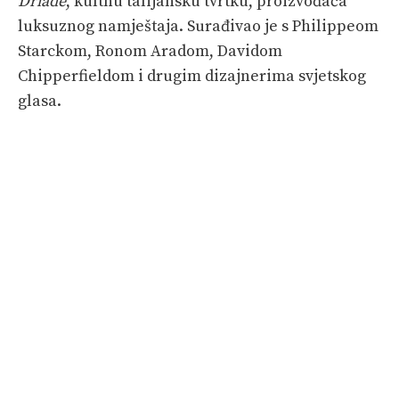
Driade
, kultnu talijansku tvrtku, proizvođača
luksuznog namještaja. Surađivao je s Philippeom
Starckom, Ronom Aradom, Davidom
Chipperfieldom i drugim dizajnerima svjetskog
glasa.