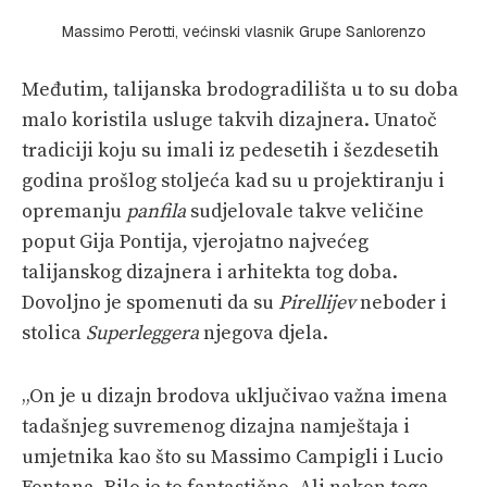
Massimo Perotti, većinski vlasnik Grupe Sanlorenzo
Međutim, talijanska brodogradilišta u to su doba
malo koristila usluge takvih dizajnera. Unatoč
tradiciji koju su imali iz pedesetih i šezdesetih
godina prošlog stoljeća kad su u projektiranju i
opremanju
panfila
sudjelovale takve veličine
poput Gija Pontija, vjerojatno najvećeg
talijanskog dizajnera i arhitekta tog doba.
Dovoljno je spomenuti da su
Pirellijev
neboder i
stolica
Superleggera
njegova djela.
„On je u dizajn brodova uključivao važna imena
tadašnjeg suvremenog dizajna namještaja i
umjetnika kao što su Massimo Campigli i Lucio