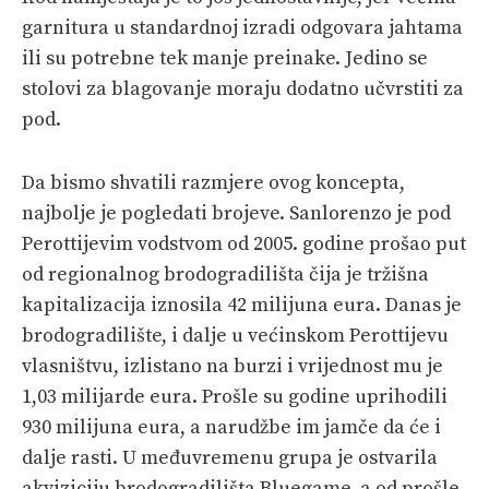
garnitura u standardnoj izradi odgovara jahtama
ili su potrebne tek manje preinake. Jedino se
stolovi za blagovanje moraju dodatno učvrstiti za
pod.
Da bismo shvatili razmjere ovog koncepta,
najbolje je pogledati brojeve. Sanlorenzo je pod
Perottijevim vodstvom od 2005. godine prošao put
od regionalnog brodogradilišta čija je tržišna
kapitalizacija iznosila 42 milijuna eura. Danas je
brodogradilište, i dalje u većinskom Perottijevu
vlasništvu, izlistano na burzi i vrijednost mu je
1,03 milijarde eura. Prošle su godine uprihodili
930 milijuna eura, a narudžbe im jamče da će i
dalje rasti. U međuvremenu grupa je ostvarila
akviziciju brodogradilišta Bluegame, a od prošle