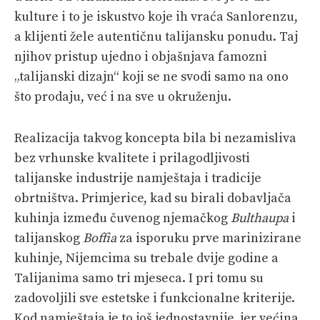
kulture i to je iskustvo koje ih vraća Sanlorenzu,
a klijenti žele autentičnu talijansku ponudu. Taj
njihov pristup ujedno i objašnjava famozni
„talijanski dizajn“ koji se ne svodi samo na ono
što prodaju, već i na sve u okruženju.
Realizacija takvog koncepta bila bi nezamisliva
bez vrhunske kvalitete i prilagodljivosti
talijanske industrije namještaja i tradicije
obrtništva. Primjerice, kad su birali dobavljača
kuhinja između čuvenog njemačkog
Bulthaupa
i
talijanskog
Boffia
za isporuku prve marinizirane
kuhinje, Nijemcima su trebale dvije godine a
Talijanima samo tri mjeseca. I pri tomu su
zadovoljili sve estetske i funkcionalne kriterije.
Kod namještaja je to još jednostavnije, jer većina