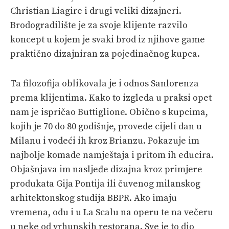
Christian Liagire i drugi veliki dizajneri.
Brodogradilište je za svoje klijente razvilo
koncept u kojem je svaki brod iz njihove game
praktično dizajniran za pojedinačnog kupca.
Ta filozofija oblikovala je i odnos Sanlorenza
prema klijentima. Kako to izgleda u praksi opet
nam je ispričao Buttiglione. Obično s kupcima,
kojih je 70 do 80 godišnje, provede cijeli dan u
Milanu i vodeći ih kroz Brianzu. Pokazuje im
najbolje komade namještaja i pritom ih educira.
Objašnjava im nasljeđe dizajna kroz primjere
produkata Gija Pontija ili čuvenog milanskog
arhitektonskog studija BBPR. Ako imaju
vremena, odu i u La Scalu na operu te na večeru
u neke od vrhunskih restorana. Sve je to dio