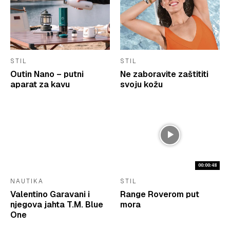
STIL
STIL
Outin Nano – putni
Ne zaboravite zaštititi
aparat za kavu
svoju kožu
00:00:48
NAUTIKA
STIL
Valentino Garavani i
Range Roverom put
njegova jahta T.M. Blue
mora
One