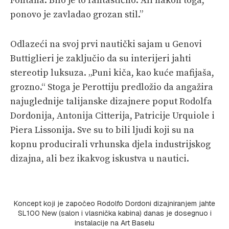
Fontana. Bilo je to fantastično. Ali nakon toga,
ponovo je zavladao grozan stil.”
Odlazeći na svoj prvi nautički sajam u Genovi
Buttiglieri je zaključio da su interijeri jahti
stereotip luksuza. „Puni kiča, kao kuće mafijaša,
grozno.“ Stoga je Perottiju predložio da angažira
najuglednije talijanske dizajnere poput Rodolfa
Dordonija, Antonija Citterija, Patricije Urquiole i
Piera Lissonija. Sve su to bili ljudi koji su na
kopnu producirali vrhunska djela industrijskog
dizajna, ali bez ikakvog iskustva u nautici.
Koncept koji je započeo Rodolfo Dordoni dizajniranjem jahte
SL100 New (salon i vlasnička kabina) danas je dosegnuo i
instalacije na Art Baselu