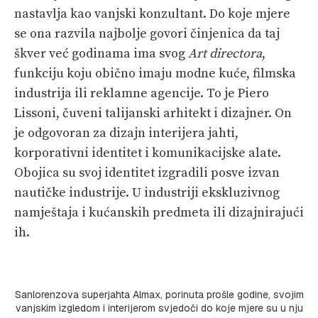
nastavlja kao vanjski konzultant. Do koje mjere
se ona razvila najbolje govori činjenica da taj
škver već godinama ima svog
Art direc
tora
,
funkciju koju obično imaju modne kuće, filmska
industrija ili reklamne agencije. To je Piero
Lissoni, čuveni talijanski arhitekt i dizajner. On
je odgovoran za dizajn interijera jahti,
korporativni identitet i komunikacijske alate.
Obojica su svoj identitet izgradili posve izvan
nautičke industrije. U industriji ekskluzivnog
namještaja i kućanskih predmeta ili dizajnirajući
ih.
Sanlorenzova superjahta Almax, porinuta prošle godine, svojim
vanjskim izgledom i interijerom svjedoči do koje mjere su u nju