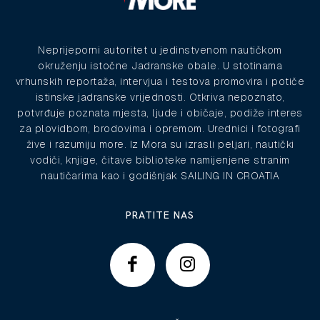
Neprijeporni autoritet u jedinstvenom nautičkom
okruženju istočne Jadranske obale. U stotinama
vrhunskih reportaža, intervjua i testova promovira i potiče
istinske jadranske vrijednosti. Otkriva nepoznato,
potvrđuje poznata mjesta, ljude i običaje, podiže interes
za plovidbom, brodovima i opremom. Urednici i fotografi
žive i razumiju more. Iz Mora su izrasli peljari, nautički
vodiči, knjige, čitave biblioteke namijenjene stranim
nautičarima kao i godišnjak SAILING IN CROATIA
PRATITE NAS