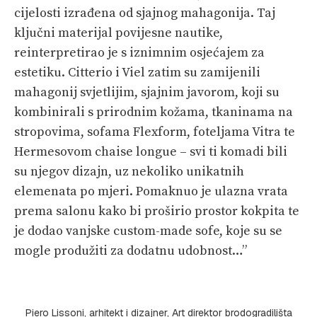
cijelosti izrađena od sjajnog mahagonija. Taj
ključni materijal povije­sne nautike,
reinterpretirao je s iznimnim osjećajem za
estetiku. Citterio i Viel zatim su zamijenili
mahagonij svjetlijim, sjajnim javorom, koji su
kombinirali s prirodnim kožama, tkaninama na
stropovima, sofama Flexform, foteljama Vitra te
Hermesovom chaise longue – svi ti komadi bili
su njegov dizajn, uz nekoliko unikatnih
elemenata po mjeri. Pomaknuo je ulazna vrata
prema salonu kako bi proširio prostor kokpita te
je dodao vanjske custom-made sofe, koje su se
mogle produžiti za dodatnu udobnost…”
Piero Lissoni, arhitekt i dizajner, Art direktor brodogradilišta