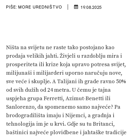
PLOVILA
PIŠE:
MORE UREDNIŠTVO
19.08.2025
PLOVIDBA
SPIZA
VELIKE PRIČE
Ništa na svijetu ne raste tako postojano kao
prodaja velikih jahti. Živjeli u razdoblju mira i
PRETPLATA
prosperiteta ili krize koja upravo potresa svijet,
milijunaši i milijarderi uporno naručuju nove,
SHOP
sve veće i skuplje. A Talijani ih grade ravno 50%
od svih dužih od 24 metra. U čemu je tajna
uspjeha grupa Ferretti, Azimut-Benetti ili
Sanlorenzo, da spomenemo samo najveće? Pa
brodogradilišta imaju i Nijemci, a gradnja i
tehnologija im je u krvi. Gdje su tu Britanci,
baštinici najveće plovidbene i jahtaške tradicije