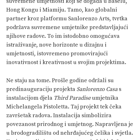
suvremene umjetnosti koji se događa u Baselu,
Hong Kongu i Miamiju. Tamo, kao globalni
partner kroz platformu Sanlorenzo Arts, tvrtka
podržava suvremene umjetnike predstavljajući
njihove radove. To im istodobno omogućava
istraživanje, nove horizonte u dizajnu i
umjetnosti, istovremeno promovirajući
inovativnost i kreativnost u svojim projektima.​
Ne staju na tome. Prošle godine održali su
predinauguraciju projekta
Sanlorenzo Casa
s
instalacijom djela
Third Paradise
umjetnika
Michelangela Pistoletta. Taj projekt tek čeka
završetak radova. Instalacija simbolizira
povezanost prirodnog i umjetnog. Napravljena je
u brodogradilištu od nehrđajućeg čelika i svjetla.