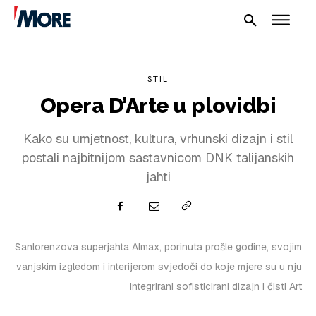
STIL
Opera D’Arte u plovidbi
Kako su umjetnost, kultura, vrhunski dizajn i stil
postali najbitnijom sastavnicom DNK talijanskih
jahti
Sanlorenzova superjahta Almax, porinuta prošle godine, svojim
vanjskim izgledom i interijerom svjedoči do koje mjere su u nju
NAUTIKA
integrirani sofisticirani dizajn i čisti Art
SPORT