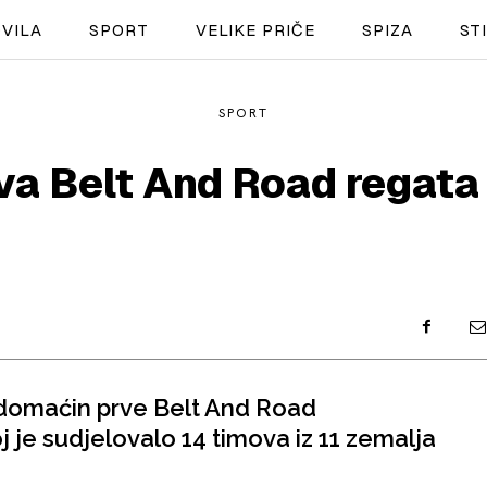
VILA
SPORT
VELIKE PRIČE
SPIZA
ST
SPORT
NAUTIKA
a Belt And Road regata
SPORT
PLOVILA
PLOVIDBA
SPIZA
VELIKE PRIČE
 domaćin prve Belt And Road
PRETPLATA
je sudjelovalo 14 timova iz 11 zemalja
SHOP