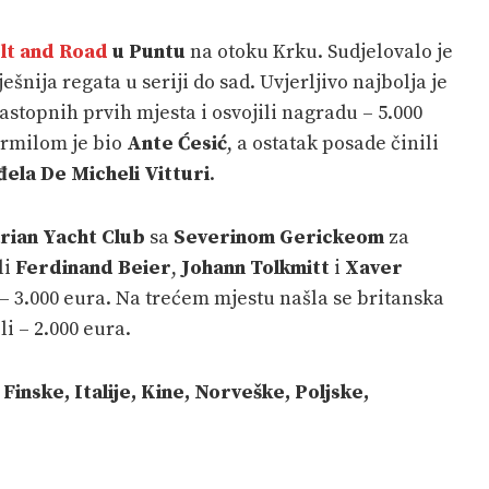
lt and Road
u Puntu
na otoku Krku. Sudjelovalo je
ešnija regata u seriji do sad. Uvjerljivo najbolja je
astopnih prvih mjesta i osvojili nagradu – 5.000
ormilom je bio
Ante Ćesić
, a ostatak posade činili
ela De Micheli Vitturi
.
rian Yacht Club
sa
Severinom Gerickeom
za
li
Ferdinand Beier
,
Johann Tolkmitt
i
Xaver
 – 3.000 eura. Na trećem mjestu našla se britanska
ili – 2.000 eura.
 Finske, Italije, Kine, Norveške, Poljske,