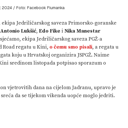
at 2024 / Foto: Facebook Fiumanka
la ekipa Jedriličarskog saveza Primorsko-goranske
Antonio Lukšić
,
Edo Fike
i
Nika Manestar
dsjećamo, ekipa Jedriličarskog saveza PGŽ-a
nd Road regatu u Kini,
o čemu smo pisali
, a regata u
egata koju u Hrvatskoj organizira JSPGŽ. Naime
 Kini sredinom listopada potpisao sporazum o
kon vjetrovitih dana na cijelom Jadranu, upravo je
e sreća da se tijekom vikenda uopće moglo jedriti.