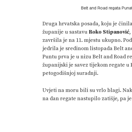
Belt and Road regata Pun
Druga hrvatska posada, koju je čini
županije u sastavu
Roko Stipanović
,
završila je na 11. mjestu ukupno. Po
jedrila je sredinom listopada Belt a
Puntu prva je u nizu Belt and Road r
županijski je savez tijekom regate u
petogodišnjoj suradnji.
Uvjeti na moru bili su vrlo blagi. Na
na dan regate nastupilo zatišje, pa j