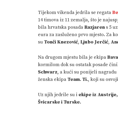
Tijekom vikenda jedrila se regata
Be
14 timova iz 11 zemalja, što je najuspj
bila hrvatska posada
Razjaren
s 5 uz
eura za zasluženo prvo mjesto. Za k
su
Tonči Knezović
,
Ljubo Jerčić
,
Anđ
Na drugom mjestu bila je ekipa
Bava
kormilom dok su ostatak posade čini
Schwarz
, a kući su ponijeli nagradu
ženska ekipa
Team. Ti.
, koji su osvoj
Uz njih jedrile su i
ekipe iz Austrije,
Švicarske i Turske.