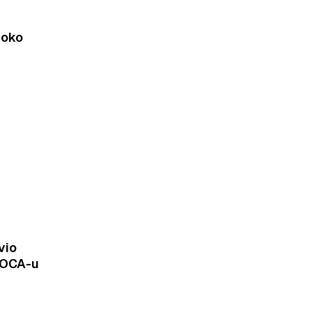
 oko
vio
MOCA-u