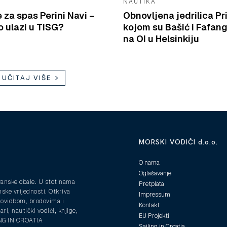
NAUTIKA
e za spas Perini Navi –
Obnovljena jedrilica Pr
 ulazi u TISG?
kojom su Bašić i Fafang
na OI u Helsinkiju
UČITAJ VIŠE
MORSKI VODIČI d.o.o.
O nama
Oglašavanje
ranske obale. U stotinama
Pretplata
nske vrijednosti. Otkriva
Impressum
plovidbom, brodovima i
Kontakt
ri, nautički vodiči, knjige,
EU Projekti
ING IN CROATIA
Sailing in Croatia