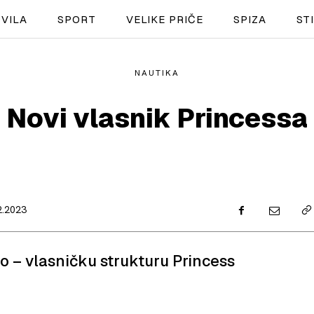
VILA
SPORT
VELIKE PRIČE
SPIZA
ST
NAUTIKA
NAUTIKA
Novi vlasnik Princessa
SPORT
PLOVILA
PLOVIDBA
2.2023
SPIZA
VELIKE PRIČE
o – vlasničku strukturu Princess
PRETPLATA
SHOP