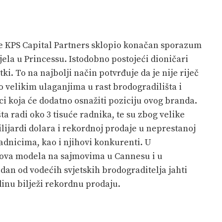
 je KPS Capital Partners sklopio konačan sporazum
jela u Princessu. Istodobno postojeći dioničari
ki. To na najbolji način potvrđuje da je nije riječ
o velikim ulaganjima u rast brodogradilišta i
ci koja će dodatno osnažiti poziciju ovog branda.
 radi oko 3 tisuće radnika, te su zbog velike
ilijardi dolara i rekordnoj prodaje u neprestanoj
adnicima, kao i njihovi konkurenti. U
ova modela na sajmovima u Cannesu i u
edan od vodećih svjetskih brodograditelja jahti
dinu bilježi rekordnu prodaju.