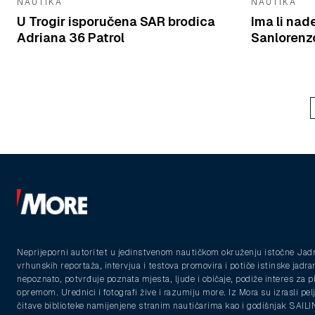
NAUTIKA
NAUTIKA
U Trogir isporučena SAR brodica
Ima li nad
Adriana 36 Patrol
Sanlorenzo
Neprijeporni autoritet u jedinstvenom nautičkom okruženju istočne Jad
vrhunskih reportaža, intervjua i testova promovira i potiče istinske jadra
nepoznato, potvrđuje poznata mjesta, ljude i običaje, podiže interes za 
opremom. Urednici i fotografi žive i razumiju more. Iz Mora su izrasli pelja
čitave biblioteke namijenjene stranim nautičarima kao i godišnjak SAIL