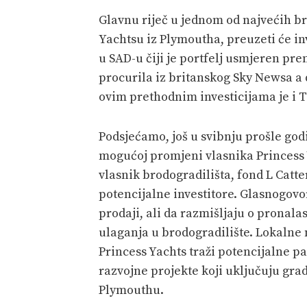
Glavnu riječ u jednom od najvećih br
Yachtsu iz Plymoutha, preuzeti će inv
u SAD-u čiji je portfelj usmjeren pre
procurila iz britanskog Sky Newsa a 
ovim prethodnim investicijama je i 
Podsjećamo, još u svibnju prošle god
mogućoj promjeni vlasnika Princess Y
vlasnik brodogradilišta, fond L Cat
potencijalne investitore. Glasnogov
prodaji, ali da razmišljaju o pronala
ulaganja u brodogradilište. Lokalne 
Princess Yachts traži potencijalne p
razvojne projekte koji uključuju gr
Plymouthu.