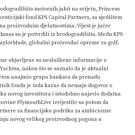
odogradilišta motornih jahti na svijetu, Princess
esticijski fond KPS Capital Partners, sa sjedištem
ma proizvodnim djelatnostima. Vijest je jučer
danas su je potvrdili iz brodogradilišta. Među KPS-
TaylorMade, globalni proizvođač opreme za golf.
ine objavljene su neslužbene informacije o
achtsa, nakon što se saznalo da je aktualni
terton unajmio grupu bankara da pronađu
ornik fonda je tada kazao da nemaju dogovor o
sku novog investitora i istodobno najavio dodatna
novine PlymouthLive izvijestile su potom da
artnere za financijsku podršku za ambiciozne
adnju novog velikog proizvodnog pogona u