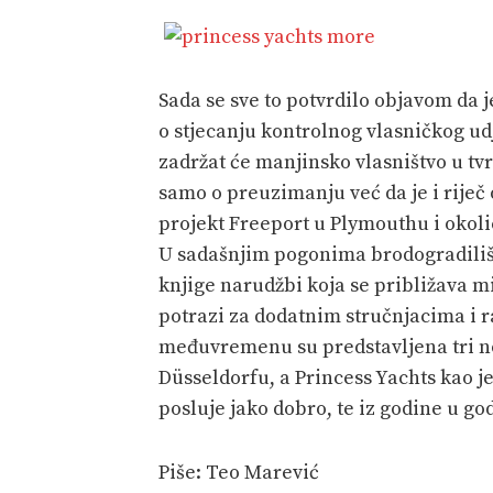
Sada se sve to potvrdilo objavom da
o stjecanju kontrolnog vlasničkog ud
zadržat će manjinsko vlasništvo u tvrt
samo o preuzimanju već da je i riječ 
projekt Freeport u Plymouthu i okoli
U sadašnjim pogonima brodogradilišta
knjige narudžbi koja se približava m
potrazi za dodatnim stručnjacima i r
međuvremenu su predstavljena tri n
Düsseldorfu, a Princess Yachts kao j
posluje jako dobro, te iz godine u go
Piše: Teo Marević