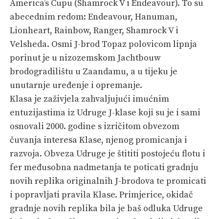
America’s Cupu (Shamrock V i Endeavour). To su
abecednim redom: Endeavour, Hanuman,
Lionheart, Rainbow, Ranger, Shamrock V i
Velsheda. Osmi J-brod Topaz polovicom lipnja
porinut je u nizozemskom Jachtbouw
brodogradilištu u Zaandamu, a u tijeku je
unutarnje uređenje i opremanje.
Klasa je zaživjela zahvaljujući imućnim
entuzijastima iz Udruge J-klase koji su je i sami
osnovali 2000. godine s izričitom obvezom
čuvanja interesa Klase, njenog promicanja i
razvoja. Obveza Udruge je štititi postojeću flotu i
fer međusobna nadmetanja te poticati gradnju
novih replika originalnih J-brodova te promicati
i popravljati pravila Klase. Primjerice, okidač
gradnje novih replika bila je baš odluka Udruge