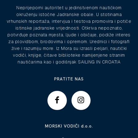
Neprijeporni autoritet u jedinstvenom nautičkom
okruženju istočne Jadranske obale. U stotinama
vrhunskih reportaža, intervjua i testova promovira i potiče
istinske jadranske vrijednosti. Otkriva nepoznato,
potvrđuje poznata mjesta, ljude i običaje, podiže interes
za plovidbom, brodovima i opremom. Urednici i fotografi
žive i razumiju more. Iz Mora su izrasli peljari, nautički
vodiči, knjige, čitave biblioteke namijenjene stranim
nautičarima kao i godišnjak SAILING IN CROATIA
PRATITE NAS
MORSKI VODIČI d.o.o.