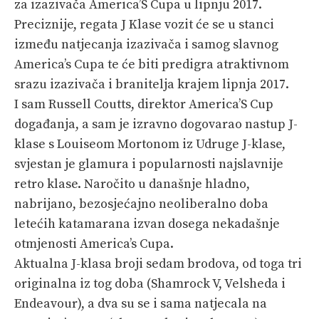
za izazivača America’S Cupa u lipnju 2017.
Preciznije, regata J Klase vozit će se u stanci
između natjecanja izazivača i samog slavnog
America’s Cupa te će biti predigra atraktivnom
srazu izazivača i branitelja krajem lipnja 2017.
I sam Russell Coutts, direktor America’S Cup
događanja, a sam je izravno dogovarao nastup J-
klase s Louiseom Mortonom iz Udruge J-klase,
svjestan je glamura i popularnosti najslavnije
retro klase. Naročito u današnje hladno,
nabrijano, bezosjećajno neoliberalno doba
letećih katamarana izvan dosega nekadašnje
otmjenosti America’s Cupa.
Aktualna J-klasa broji sedam brodova, od toga tri
originalna iz tog doba (Shamrock V, Velsheda i
Endeavour), a dva su se i sama natjecala na