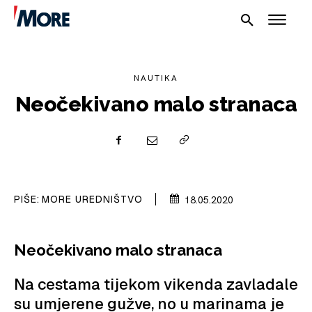
NAUTIKA
Neočekivano malo stranaca
NAUTIKA
SPORT
PLOVILA
PIŠE:
MORE UREDNIŠTVO
18.05.2020
PLOVIDBA
Neočekivano malo stranaca
SPIZA
Na cestama tijekom vikenda zavladale
VELIKE PRIČE
su umjerene gužve, no u marinama je