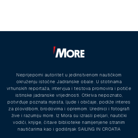
Neprijeporni autoritet u jedinstvenom nautičkom
okruženju istočne Jadranske obale. U stotinama
vrhunskih reportaža, intervjua i testova promovira i potiče
istinske jadranske vrijednosti. Otkriva nepoznato,
potvrđuje poznata mjesta, ljude i običaje, podiže interes
za plovidbom, brodovima i opremom. Urednici i fotografi
žive i razumiju more. Iz Mora su izrasli peljari, nautički
vodiči, knjige, čitave biblioteke namijenjene stranim
nautičarima kao i godišnjak SAILING IN CROATIA