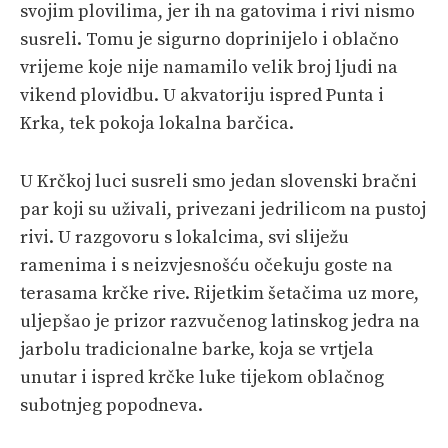
svojim plovilima, jer ih na gatovima i rivi nismo
susreli. Tomu je sigurno doprinijelo i oblačno
vrijeme koje nije namamilo velik broj ljudi na
vikend plovidbu. U akvatoriju ispred Punta i
Krka, tek pokoja lokalna barčica.
U Krčkoj luci susreli smo jedan slovenski bračni
par koji su uživali, privezani jedrilicom na pustoj
rivi. U razgovoru s lokalcima, svi sliježu
ramenima i s neizvjesnošću očekuju goste na
terasama krčke rive. Rijetkim šetačima uz more,
uljepšao je prizor razvučenog latinskog jedra na
jarbolu tradicionalne barke, koja se vrtjela
unutar i ispred krčke luke tijekom oblačnog
subotnjeg popodneva.