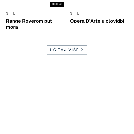
00:00:48
STIL
STIL
Range Roverom put
Opera D’Arte u plovidbi
mora
UČITAJ VIŠE