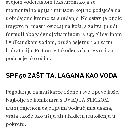
svojom vodenastom teksturom koja se
momentalno upija i mirisom koji ne podsjeća na
uobičajene kreme za sunčanje. Ne ostavlja bijele
tragove ni masni osjećaj na koži, a zahvaljujući
formuli obogaćenoj vitaminom E, Cg, glicerinom
i vulkanskom vodom, pruža osjetnu i 24-satnu
hidrataciju. Pritom je također vrlo nježan i za
područje oko očiju.
SPF 50 ZAŠTITA, LAGANA KAO VODA
Pogodan je za muškarce i žene i sve tipove kože.
Najbolje se kombinira s
UV AQUA STICKOM
namijenjenom osjetljivim područjima usana,
vrata i kože oko ušiju ali i lakšem nanošenju u
pokretu.