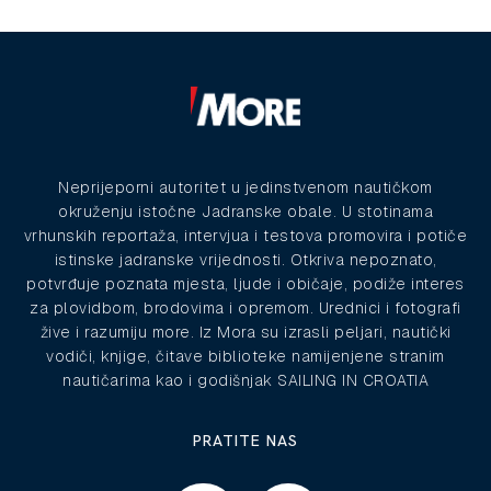
Neprijeporni autoritet u jedinstvenom nautičkom
okruženju istočne Jadranske obale. U stotinama
vrhunskih reportaža, intervjua i testova promovira i potiče
istinske jadranske vrijednosti. Otkriva nepoznato,
potvrđuje poznata mjesta, ljude i običaje, podiže interes
za plovidbom, brodovima i opremom. Urednici i fotografi
žive i razumiju more. Iz Mora su izrasli peljari, nautički
vodiči, knjige, čitave biblioteke namijenjene stranim
nautičarima kao i godišnjak SAILING IN CROATIA
PRATITE NAS