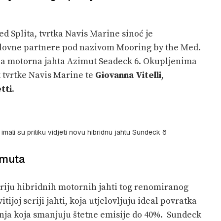
d Splita, tvrtka Navis Marine sinoć je
oslovne partnere pod nazivom Mooring by the Med.
na motorna jahta Azimut Seadeck 6. Okupljenima
k tvrtke Navis Marine te
Giovanna Vitelli
,
tti
.
v imali su priliku vidjeti novu hibridnu jahtu Sundeck 6
zimuta
riju hibridnih motornih jahti tog renomiranog
tijoj seriji jahti, koja utjelovljuju ideal povratka
enja koja smanjuju štetne emisije do 40%. Sundeck