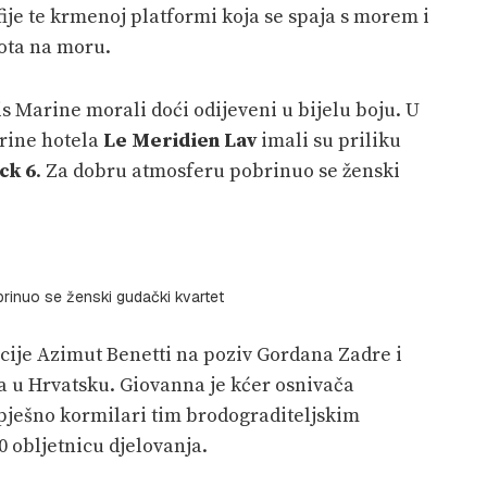
fije te krmenoj platformi koja se spaja s morem i
vota na moru.
s Marine morali doći odijeveni u bijelu boju. U
rine hotela
Le Meridien Lav
imali su priliku
ck 6
. Za dobru atmosferu pobrinuo se ženski
rinuo se ženski gudački kvartet
cije Azimut Benetti na poziv Gordana Zadre i
la u Hrvatsku. Giovanna je kćer osnivača
spješno kormilari tim brodograditeljskim
0 obljetnicu djelovanja.