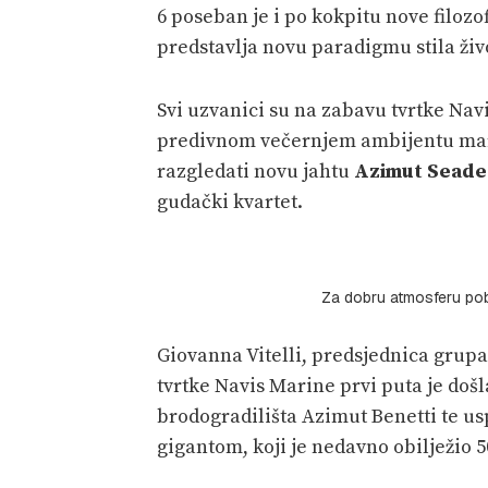
6 poseban je i po kokpitu nove filozo
predstavlja novu paradigmu stila ži
Svi uzvanici su na zabavu tvrtke Navi
predivnom večernjem ambijentu ma
razgledati novu jahtu
Azimut Seade
gudački kvartet.
Za dobru atmosferu pob
Giovanna Vitelli, predsjednica grupa
tvrtke Navis Marine prvi puta je doš
brodogradilišta Azimut Benetti te u
gigantom, koji je nedavno obilježio 5