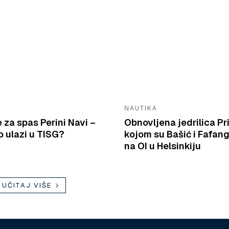
NAUTIKA
e za spas Perini Navi –
Obnovljena jedrilica Pr
 ulazi u TISG?
kojom su Bašić i Fafang
na OI u Helsinkiju
UČITAJ VIŠE