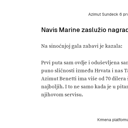
Azimut Sundeck 6 prva
Navis Marine zaslužio nagrad
Na sinoćnjoj gala zabavi je kazala:
Prvi puta sam ovdje i oduševljena s
puno sličnosti između Hrvata i nas Ta
Azimut Benetti ima više od 70 dilera 
najboljih. I to ne samo kada je u pi
njihovom servisu.
Krmena platform