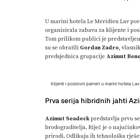
U marini hotela Le Meridien Lav pore
organizirala zabavu za klijente i p
Tom prilikom publici je predstavlje
su se obratili
Gordan Zadro
, vlasni
predsjednica grupacije
Azimut Bene
Klijenti i poslovni parneri u marini hotela La
Prva serija hibridnih jahti A
Azimut Seadeck
predstavlja prvu se
brodograditelja. Riječ je o najučinkovi
prirodi. Odlikuju ih tehnološka rješ