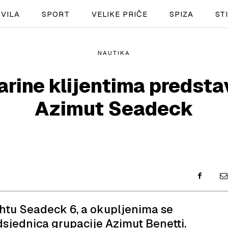
VILA
SPORT
VELIKE PRIČE
SPIZA
ST
NAUTIKA
NAUTIKA
rine klijentima predsta
SPORT
Azimut Seadeck
PLOVILA
PLOVIDBA
SPIZA
VELIKE PRIČE
PRETPLATA
ahtu Seadeck 6, a okupljenima se
edsjednica grupacije Azimut Benetti.
SHOP