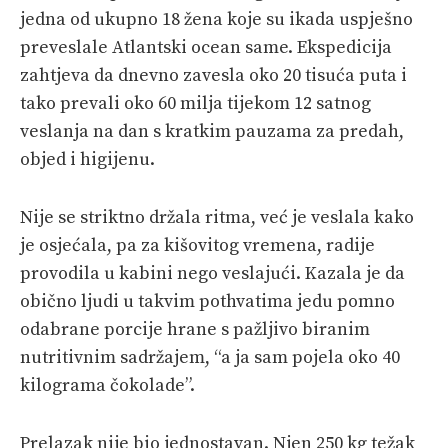
jedna od ukupno 18 žena koje su ikada uspješno
preveslale Atlantski ocean same. Ekspedicija
zahtjeva da dnevno zavesla oko 20 tisuća puta i
tako prevali oko 60 milja tijekom 12 satnog
veslanja na dan s kratkim pauzama za predah,
objed i higijenu.
Nije se striktno držala ritma, već je veslala kako
je osjećala, pa za kišovitog vremena, radije
provodila u kabini nego veslajući. Kazala je da
obično ljudi u takvim pothvatima jedu pomno
odabrane porcije hrane s pažljivo biranim
nutritivnim sadržajem, “a ja sam pojela oko 40
kilograma čokolade”.
Prelazak nije bio jednostavan. Njen 250 kg težak