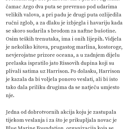
čamac Argo dva puta se prevrnuo pod udarima
velikih valova, a pri padu je drugi puta ozlijedila
ručni zglob, a za dlaku je izbjegla i havariju kada
se skoro sudarila s brodom za naftne bušotine.
Osim teških trenutaka, ima i onih lijepih. Vidjela
je nekoliko kitova, prugastog marlina, kostoroge,
nevjerojatne prizore oceana, a u zadnjem dijelu
prelaska ispratilo jato Rissovih dupina koji su
plivali satima uz Harrison. Po dolasku, Harrison
je kazala da bi voljela ponovo veslati, ali bi isto
tako dala priliku drugima da se natječu umjesto
nje.
Jedna od dobrotvornih akcija koju je zastupala
tijekom veslanja i za što je prikupljala novac je
Blue Marine Foundation, organizacija koja se