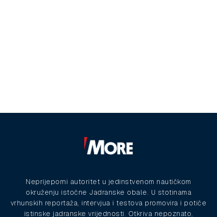
Neprijeporni autoritet u jedinstvenom nautičkom
okruženju istočne Jadranske obale. U stotinama
vrhunskih reportaža, intervjua i testova promovira i potiče
istinske jadranske vrijednosti. Otkriva nepoznato,