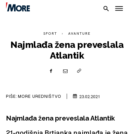
SPORT
AVANTURE
Najmlađa žena preveslala
Atlantik
NAUTIKA
SPORT
PLOVILA
PIŠE:
MORE UREDNIŠTVO
23.02.2021
PLOVIDBA
Najmlađa žena preveslala Atlantik
SPIZA
21-godišnja Brtianka najmlađa je žena
VELIKE PRIČE