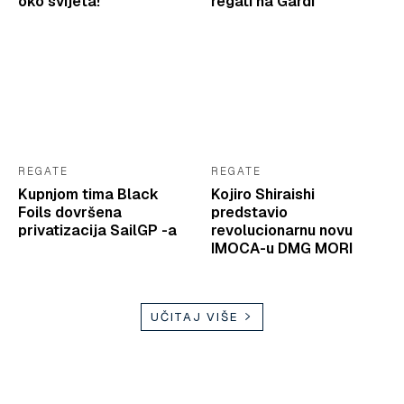
oko svijeta!
regati na Gardi
REGATE
REGATE
Kupnjom tima Black
Kojiro Shiraishi
Foils dovršena
predstavio
privatizacija SailGP -a
revolucionarnu novu
IMOCA-u DMG MORI
UČITAJ VIŠE