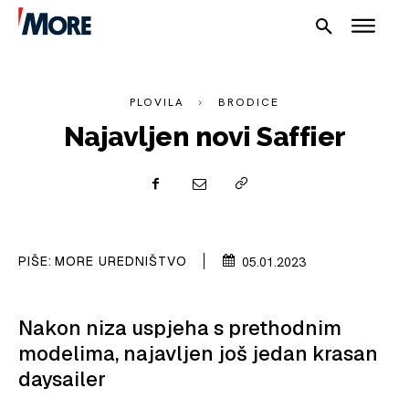
PLOVILA
BRODICE
Najavljen novi Saffier
NAUTIKA
SPORT
PIŠE:
MORE UREDNIŠTVO
05.01.2023
PLOVILA
PLOVIDBA
Nakon niza uspjeha s prethodnim
modelima, najavljen još jedan krasan
SPIZA
daysailer
VELIKE PRIČE