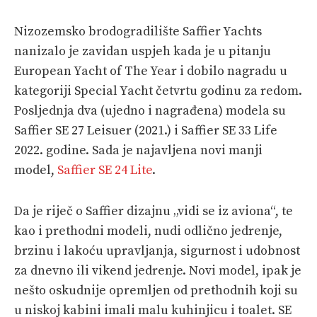
PRETPLATA
Nizozemsko brodogradilište Saffier Yachts
nanizalo je zavidan uspjeh kada je u pitanju
SHOP
European Yacht of The Year i dobilo nagradu u
kategoriji Special Yacht četvrtu godinu za redom.
Posljednja dva (ujedno i nagrađena) modela su
Saffier SE 27 Leisuer (2021.) i Saffier SE 33 Life
2022. godine. Sada je najavljena novi manji
model,
Saffier SE 24 Lite
.
Da je riječ o Saffier dizajnu „vidi se iz aviona“, te
kao i prethodni modeli, nudi odlično jedrenje,
brzinu i lakoću upravljanja, sigurnost i udobnost
za dnevno ili vikend jedrenje. Novi model, ipak je
nešto oskudnije opremljen od prethodnih koji su
u niskoj kabini imali malu kuhinjicu i toalet. SE