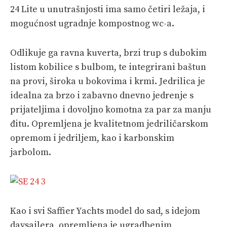
24 Lite u unutrašnjosti ima samo četiri ležaja, i
mogućnost ugradnje kompostnog wc-a.
Odlikuje ga ravna kuverta, brzi trup s dubokim
listom kobilice s bulbom, te integrirani baštun
na provi, široka u bokovima i krmi. Jedrilica je
idealna za brzo i zabavno dnevno jedrenje s
prijateljima i dovoljno komotna za par za manju
đitu. Opremljena je kvalitetnom jedriličarskom
opremom i jedriljem, kao i karbonskim
jarbolom.
Kao i svi Saffier Yachts model do sad, s idejom
daysailera, opremljena je ugradbenim