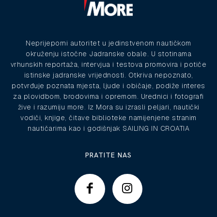
Neprijeporni autoritet u jedinstvenom nautičkom
okruženju istočne Jadranske obale. U stotinama
vrhunskih reportaža, intervjua i testova promovira i potiče
istinske jadranske vrijednosti. Otkriva nepoznato,
potvrđuje poznata mjesta, ljude i običaje, podiže interes
za plovidbom, brodovima i opremom. Urednici i fotografi
žive i razumiju more. Iz Mora su izrasli peljari, nautički
vodiči, knjige, čitave biblioteke namijenjene stranim
nautičarima kao i godišnjak SAILING IN CROATIA
PRATITE NAS