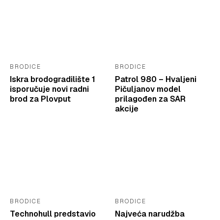
BRODICE
BRODICE
Iskra brodogradilište 1
Patrol 980 – Hvaljeni
isporučuje novi radni
Pičuljanov model
brod za Plovput
prilagođen za SAR
akcije
BRODICE
BRODICE
Technohull predstavio
Najveća narudžba