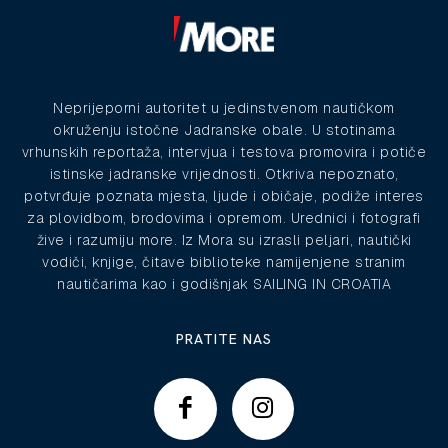
Neprijeporni autoritet u jedinstvenom nautičkom
okruženju istočne Jadranske obale. U stotinama
vrhunskih reportaža, intervjua i testova promovira i potiče
istinske jadranske vrijednosti. Otkriva nepoznato,
potvrđuje poznata mjesta, ljude i običaje, podiže interes
za plovidbom, brodovima i opremom. Urednici i fotografi
žive i razumiju more. Iz Mora su izrasli peljari, nautički
vodiči, knjige, čitave biblioteke namijenjene stranim
nautičarima kao i godišnjak SAILING IN CROATIA
PRATITE NAS