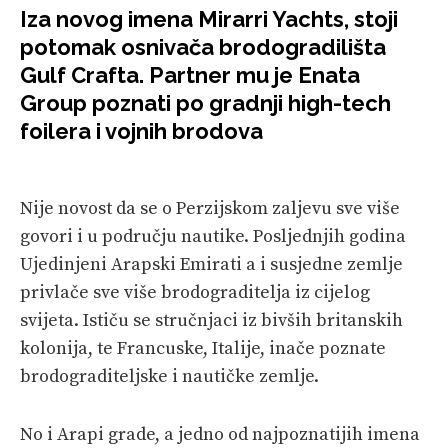
Iza novog imena Mirarri Yachts, stoji
VELIKE PRIČE
potomak osnivača brodogradilišta
PRETPLATA
Gulf Crafta. Partner mu je Enata
Group poznati po gradnji high-tech
SHOP
foilera i vojnih brodova
Nije novost da se o Perzijskom zaljevu sve više
govori i u području nautike. Posljednjih godina
Ujedinjeni Arapski Emirati a i susjedne zemlje
privlače sve više brodograditelja iz cijelog
svijeta. Ističu se stručnjaci iz bivših britanskih
kolonija, te Francuske, Italije, inače poznate
brodograditeljske i nautičke zemlje.
No i Arapi grade, a jedno od najpoznatijih imena