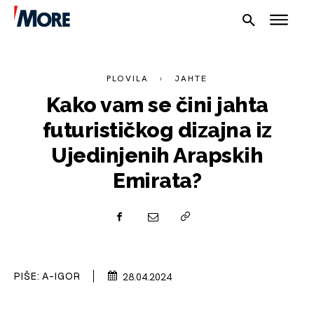
PLOVILA
JAHTE
Kako vam se čini jahta
futurističkog dizajna iz
Ujedinjenih Arapskih
NAUTIKA
Emirata?
SPORT
PLOVILA
PLOVIDBA
PIŠE:
A-IGOR
28.04.2024
SPIZA