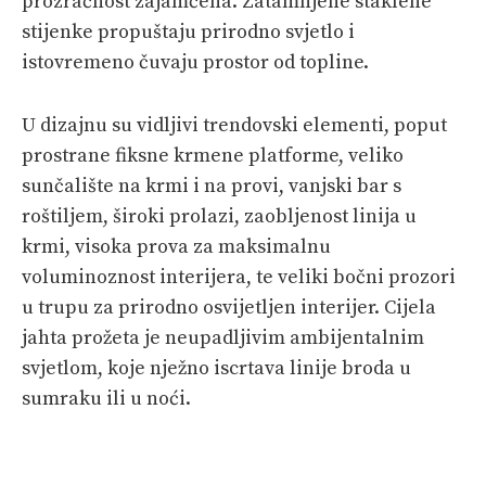
prozračnost zajamčena. Zatamnjene staklene
stijenke propuštaju prirodno svjetlo i
istovremeno čuvaju prostor od topline.
U dizajnu su vidljivi trendovski elementi, poput
prostrane fiksne krmene platforme, veliko
sunčalište na krmi i na provi, vanjski bar s
roštiljem, široki prolazi, zaobljenost linija u
krmi, visoka prova za maksimalnu
voluminoznost interijera, te veliki bočni prozori
u trupu za prirodno osvijetljen interijer. Cijela
jahta prožeta je neupadljivim ambijentalnim
svjetlom, koje nježno iscrtava linije broda u
sumraku ili u noći.