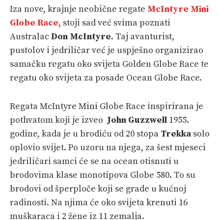
Iza nove, krajnje neobične regate
McIntyre Mini
Globe Race
, stoji sad već svima poznati
Australac
Don McIntyre
. Taj avanturist,
pustolov i jedriličar već je uspješno organizirao
samačku regatu oko svijeta Golden Globe Race te
regatu oko svijeta za posade Ocean Globe Race.
Regata McIntyre Mini Globe Race inspirirana je
pothvatom koji je izveo
John Guzzwell
1955.
godine, kada je u brodiću od 20 stopa
Trekka
solo
oplovio svijet. Po uzoru na njega, za šest mjeseci
jedriličari samci će se na ocean otisnuti u
brodovima klase monotipova Globe 580. To su
brodovi od šperploče koji se grade u kućnoj
radinosti. Na njima će oko svijeta krenuti 16
muškaraca i 2 žene iz 11 zemalja.