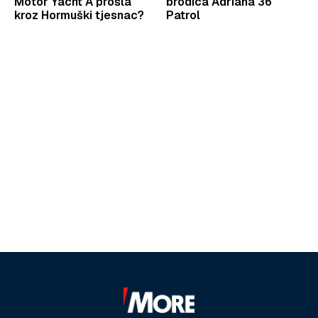
Motor Yacht A prošla
brodica Adriana 36
kroz Hormuški tjesnac?
Patrol