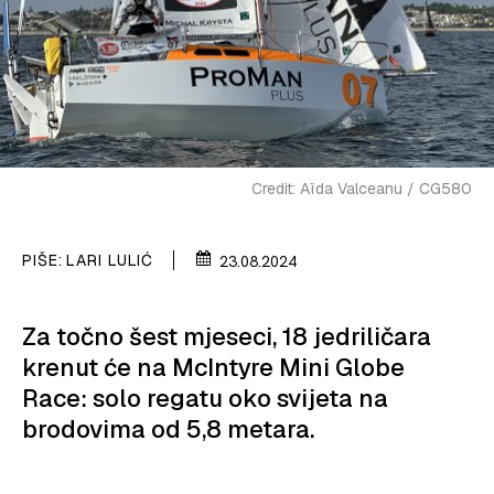
PLOVIDBA
SPIZA
VELIKE PRIČE
PRETPLATA
Credit: Aïda Valceanu / CG580
SHOP
PIŠE:
LARI LULIĆ
23.08.2024
Za točno šest mjeseci, 18 jedriličara
krenut će na McIntyre Mini Globe
Race: solo regatu oko svijeta na
brodovima od 5,8 metara.