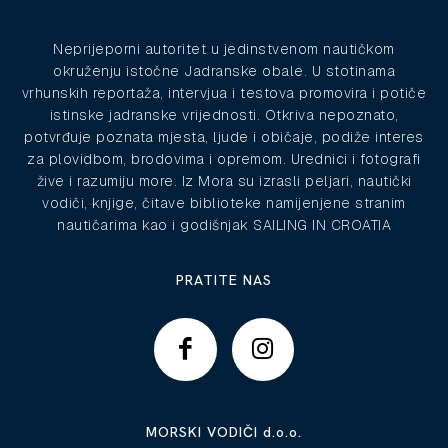
Neprijeporni autoritet u jedinstvenom nautičkom
okruženju istočne Jadranske obale. U stotinama
vrhunskih reportaža, intervjua i testova promovira i potiče
istinske jadranske vrijednosti. Otkriva nepoznato,
potvrđuje poznata mjesta, ljude i običaje, podiže interes
za plovidbom, brodovima i opremom. Urednici i fotografi
žive i razumiju more. Iz Mora su izrasli peljari, nautički
vodiči, knjige, čitave biblioteke namijenjene stranim
nautičarima kao i godišnjak SAILING IN CROATIA
PRATITE NAS
MORSKI VODIČI d.o.o.