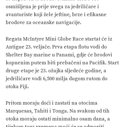
osmišljena je prije svega za jedriličare i
avanturiste koji žele jeftine, brze i efikasne
brodove za oceanske navigacije.
Regata McIntyre Mini Globe Race startat će iz
Antigue 23. veljače. Prva etapa flotu vodi do
Shelter Bay marine u Panami, gdje će brodovi
kopnenim putem biti prebačeni na Pacifik. Start
druge etape je 23. ožujka sljedeće godine, a
jedriličare vodi 6,500 milja dugom rutom do
otoka Fiji.
Pritom moraju doći i zastati na otocima
Marquesas, Tahiti i Tonga. Na svakom od tih
otoka moraju ostati minimalno osam dana, a
tijekom toga vremena moći će se odmoriti,