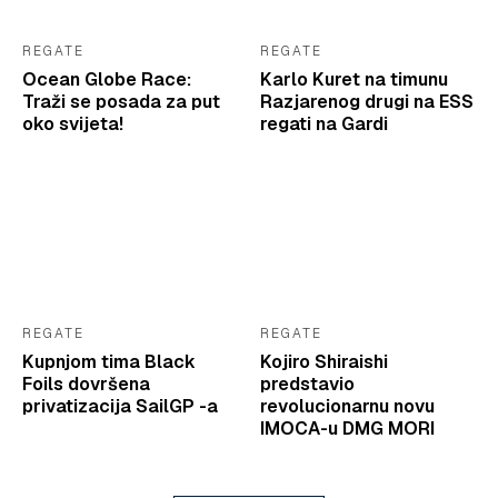
REGATE
REGATE
Ocean Globe Race:
Karlo Kuret na timunu
Traži se posada za put
Razjarenog drugi na ESS
oko svijeta!
regati na Gardi
REGATE
REGATE
Kupnjom tima Black
Kojiro Shiraishi
Foils dovršena
predstavio
privatizacija SailGP -a
revolucionarnu novu
IMOCA-u DMG MORI