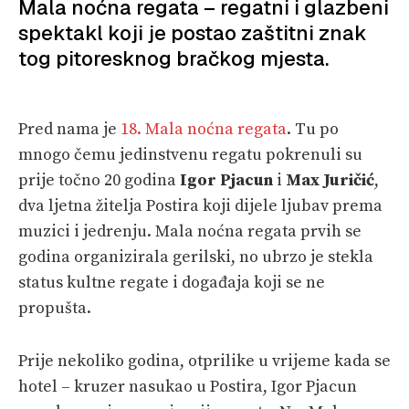
Mala noćna regata – regatni i glazbeni
spektakl koji je postao zaštitni znak
SPIZA
tog pitoresknog bračkog mjesta.
VELIKE PRIČE
PRETPLATA
Pred nama je
18. Mala noćna regata
. Tu po
mnogo čemu jedinstvenu regatu pokrenuli su
SHOP
prije točno 20 godina
Igor Pjacun
i
Max Juričić
,
dva ljetna žitelja Postira koji dijele ljubav prema
muzici i jedrenju. Mala noćna regata prvih se
godina organizirala gerilski, no ubrzo je stekla
status kultne regate i događaja koji se ne
propušta.
Prije nekoliko godina, otprilike u vrijeme kada se
hotel – kruzer nasukao u Postira, Igor Pjacun