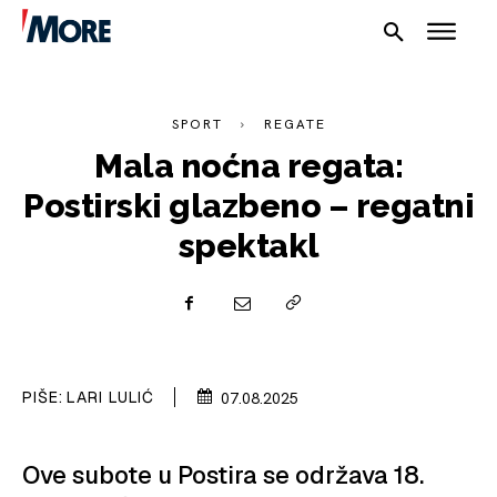
SPORT
REGATE
Mala noćna regata:
Postirski glazbeno – regatni
spektakl
NAUTIKA
SPORT
PIŠE:
LARI LULIĆ
07.08.2025
PLOVILA
Ove subote u Postira se održava 18.
PLOVIDBA