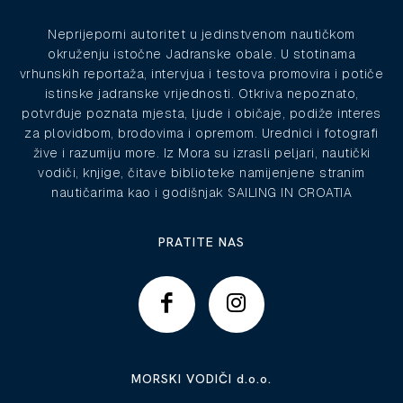
Neprijeporni autoritet u jedinstvenom nautičkom
okruženju istočne Jadranske obale. U stotinama
vrhunskih reportaža, intervjua i testova promovira i potiče
istinske jadranske vrijednosti. Otkriva nepoznato,
potvrđuje poznata mjesta, ljude i običaje, podiže interes
za plovidbom, brodovima i opremom. Urednici i fotografi
žive i razumiju more. Iz Mora su izrasli peljari, nautički
vodiči, knjige, čitave biblioteke namijenjene stranim
nautičarima kao i godišnjak SAILING IN CROATIA
PRATITE NAS
MORSKI VODIČI d.o.o.