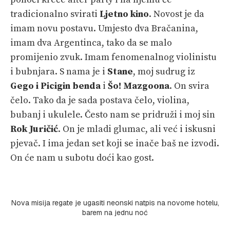
tradicionalno svirati
Ljetno kino
. Novost je da
imam novu postavu. Umjesto dva Bračanina,
imam dva Argentinca, tako da se malo
promijenio zvuk. Imam fenomenalnog violinistu
i bubnjara. S nama je i
Stane
, moj sudrug iz
Gego i Picigin benda
i
Šo! Mazgoona
. On svira
čelo. Tako da je sada postava čelo, violina,
bubanj i ukulele. Često nam se pridruži i moj sin
Rok Juričić
. On je mladi glumac, ali već i iskusni
pjevač. I ima jedan set koji se inače baš ne izvodi.
On će nam u subotu doći kao gost.
Nova misija regate je ugasiti neonski natpis na novome hotelu,
barem na jednu noć