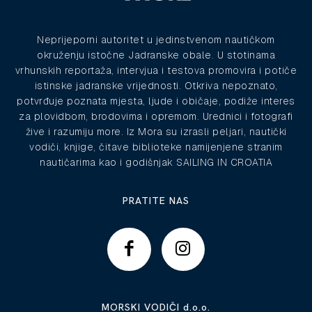
Neprijeporni autoritet u jedinstvenom nautičkom
okruženju istočne Jadranske obale. U stotinama
vrhunskih reportaža, intervjua i testova promovira i potiče
istinske jadranske vrijednosti. Otkriva nepoznato,
potvrđuje poznata mjesta, ljude i običaje, podiže interes
za plovidbom, brodovima i opremom. Urednici i fotografi
žive i razumiju more. Iz Mora su izrasli peljari, nautički
vodiči, knjige, čitave biblioteke namijenjene stranim
nautičarima kao i godišnjak SAILING IN CROATIA
PRATITE NAS
MORSKI VODIČI d.o.o.