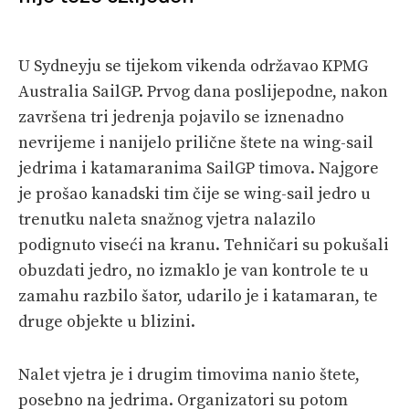
PRETPLATA
U Sydneyju se tijekom vikenda održavao KPMG
SHOP
Australia SailGP. Prvog dana poslijepodne, nakon
završena tri jedrenja pojavilo se iznenadno
nevrijeme i nanijelo prilične štete na wing-sail
jedrima i katamaranima SailGP timova. Najgore
je prošao kanadski tim čije se wing-sail jedro u
trenutku naleta snažnog vjetra nalazilo
podignuto viseći na kranu. Tehničari su pokušali
obuzdati jedro, no izmaklo je van kontrole te u
zamahu razbilo šator, udarilo je i katamaran, te
druge objekte u blizini.
Nalet vjetra je i drugim timovima nanio štete,
posebno na jedrima. Organizatori su potom