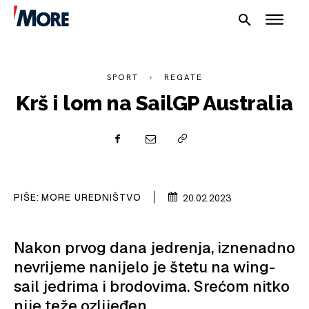
SPORT
REGATE
Krš i lom na SailGP Australia
NAUTIKA
SPORT
PIŠE:
MORE UREDNIŠTVO
20.02.2023
PLOVILA
PLOVIDBA
Nakon prvog dana jedrenja, iznenadno
nevrijeme nanijelo je štetu na wing-
SPIZA
sail jedrima i brodovima. Srećom nitko
VELIKE PRIČE
nije teže ozlijeđen