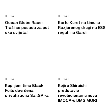
REGATE
REGATE
Ocean Globe Race:
Karlo Kuret na timunu
Traži se posada za put
Razjarenog drugi na ESS
oko svijeta!
regati na Gardi
REGATE
REGATE
Kupnjom tima Black
Kojiro Shiraishi
Foils dovršena
predstavio
privatizacija SailGP -a
revolucionarnu novu
IMOCA-u DMG MORI