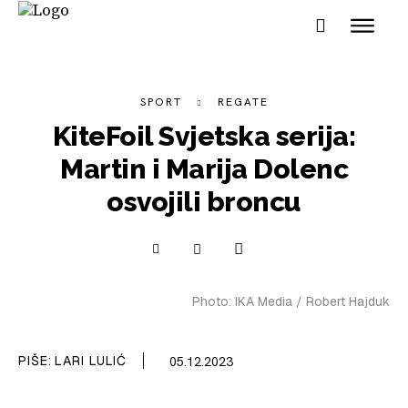
SPORT
REGATE
KiteFoil Svjetska serija:
Martin i Marija Dolenc
NAUTIKA
osvojili broncu
SPORT
PLOVILA
Photo: IKA Media / Robert Hajduk
PLOVIDBA
SPIZA
PIŠE:
LARI LULIĆ
05.12.2023
VELIKE PRIČE