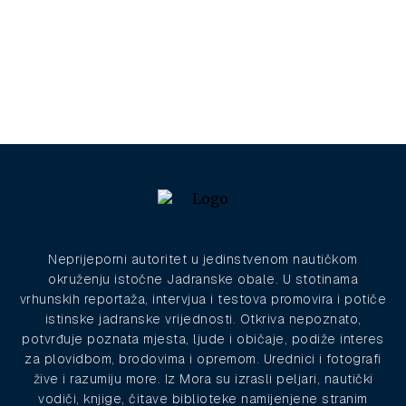
Neprijeporni autoritet u jedinstvenom nautičkom
okruženju istočne Jadranske obale. U stotinama
vrhunskih reportaža, intervjua i testova promovira i potiče
istinske jadranske vrijednosti. Otkriva nepoznato,
potvrđuje poznata mjesta, ljude i običaje, podiže interes
za plovidbom, brodovima i opremom. Urednici i fotografi
žive i razumiju more. Iz Mora su izrasli peljari, nautički
vodiči, knjige, čitave biblioteke namijenjene stranim