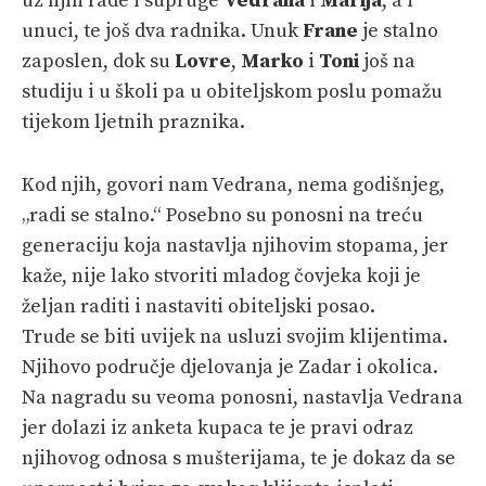
uz njih rade i supruge
Vedrana
i
Marija
, a i
unuci, te još dva radnika. Unuk
Frane
je stalno
zaposlen, dok su
Lovre
,
Marko
i
Toni
još na
studiju i u školi pa u obiteljskom poslu pomažu
tijekom ljetnih praznika.
Kod njih, govori nam Vedrana, nema godišnjeg,
„radi se stalno.“ Posebno su ponosni na treću
generaciju koja nastavlja njihovim stopama, jer
kaže, nije lako stvoriti mladog čovjeka koji je
željan raditi i nastaviti obiteljski posao.
Trude se biti uvijek na usluzi svojim klijentima.
Njihovo područje djelovanja je Zadar i okolica.
Na nagradu su veoma ponosni, nastavlja Vedrana
jer dolazi iz anketa kupaca te je pravi odraz
njihovog odnosa s mušterijama, te je dokaz da se