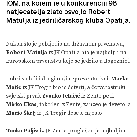
IOM, na kojem je u konkurenciji 98
PRETPLATA
natjecatelja zlato osvojio Robert
Matulja iz jedriličarskog kluba Opatija.
SHOP
Nakon što je pobijedio na državnom prvenstvu,
Robert Matulja
iz JK Opatija bio je najbolji i na
Europskom prvenstvu koje se jedrilo u Rogoznici.
Dobri su bili i drugi naši reprezentativci.
Marko
Matić
iz JK Trogir bio je četvrti, a četverostruki
svjetski prvak
Zvonko Jelačić
iz Zente peti.
Mirko Ukas
, također iz Zente, zauzeo je deveto, a
Mario Škrlj
iz JK Trogir deseto mjesto
Tonko Puljiz
iz JK Zenta proglašen je najboljim