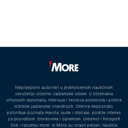
Neprijeporni autoritet u jedinstvenom nautičkom
okruženju istočne Jadranske obale. U stotinama
vrhunskih reportaža, intervjua i testova promovira i potiče
istinske jadranske vrijednosti. Otkriva nepoznato,
potvrđuje poznata mjesta, ljude i običaje, podiže interes
za plovidbom, brodovima i opremom. Urednici i fotografi
žive i razumiju more. Iz Mora su izrasli peljari, nautički