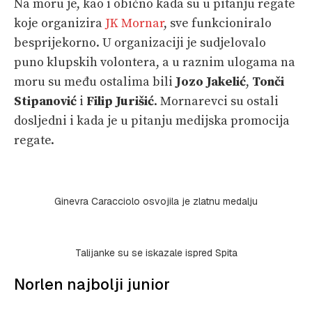
Na moru je, kao i obično kada su u pitanju regate
koje organizira
JK Mornar
, sve funkcioniralo
besprijekorno. U organizaciji je sudjelovalo
puno klupskih volontera, a u raznim ulogama na
moru su među ostalima bili
Jozo Jakelić
,
Tonči
Stipanović
i
Filip Jurišić
. Mornarevci su ostali
dosljedni i kada je u pitanju medijska promocija
regate.
Ginevra Caracciolo osvojila je zlatnu medalju
Talijanke su se iskazale ispred Spita
Norlen najbolji junior