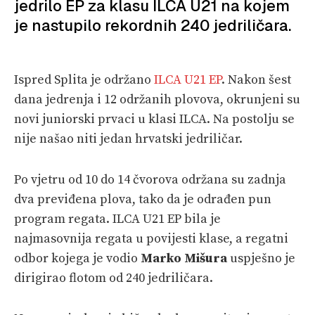
jedrilo EP za klasu ILCA U21 na kojem
VELIKE PRIČE
je nastupilo rekordnih 240 jedriličara.
PRETPLATA
SHOP
Ispred Splita je održano
ILCA U21 EP
. Nakon šest
dana jedrenja i 12 održanih plovova, okrunjeni su
novi juniorski prvaci u klasi ILCA. Na postolju se
nije našao niti jedan hrvatski jedriličar.
Po vjetru od 10 do 14 čvorova održana su zadnja
dva previđena plova, tako da je odrađen pun
program regata. ILCA U21 EP bila je
najmasovnija regata u povijesti klase, a regatni
odbor kojega je vodio
Marko Mišura
uspješno je
dirigirao flotom od 240 jedriličara.