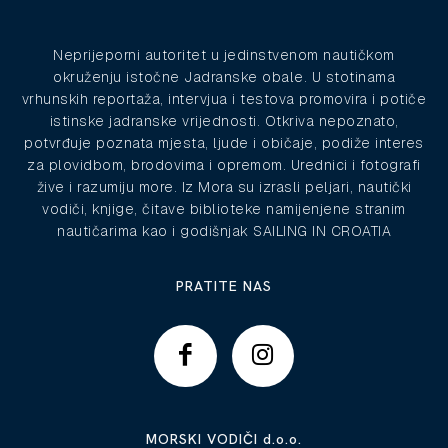
Neprijeporni autoritet u jedinstvenom nautičkom
okruženju istočne Jadranske obale. U stotinama
vrhunskih reportaža, intervjua i testova promovira i potiče
istinske jadranske vrijednosti. Otkriva nepoznato,
potvrđuje poznata mjesta, ljude i običaje, podiže interes
za plovidbom, brodovima i opremom. Urednici i fotografi
žive i razumiju more. Iz Mora su izrasli peljari, nautički
vodiči, knjige, čitave biblioteke namijenjene stranim
nautičarima kao i godišnjak SAILING IN CROATIA
PRATITE NAS
MORSKI VODIČI d.o.o.