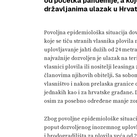
od početka pandemije, a ko
državljanima ulazak u Hrvat
Povoljna epidemiološka situacija do
koje se tiču stranih vlasnika plovila 
uplovljavanje jahti dužih od 24 metra
najvažnije dozvoljen je ulazak na ter
vlasnici plovila ili nositelji leasinga
članovima njihovih obitelji. Sa so
vlasništvo i nakon prelaska granice 
jednakih kao i za hrvatske građane. 
osim za posebno određene manje zo
Zbog povoljne epidemiološke situaci
poput dozvoljenog inozemnog uplovlj
i brodogradilišta za plovila veća od