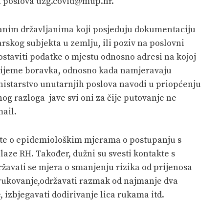
h poslova uzg.covid@mup.hr.
ranim državljanima koji posjeduju dokumentaciju
skog subjekta u zemlju, ili poziv na poslovni
ostaviti podatke o mjestu odnosno adresi na kojoj
 vrijeme boravka, odnosno kada namjeravaju
nistarstvo unutarnjih poslova navodi u priopćenju
nog razloga jave svi oni za čije putovanje ne
mail.
pute o epidemiološkim mjerama o postupanju s
aze RH. Također, dužni su svesti kontakte s
avati se mjera o smanjenju rizika od prijenosa
t, rukovanje,održavati razmak od najmanje dva
e, izbjegavati dodirivanje lica rukama itd.