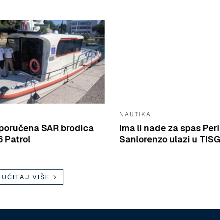
NAUTIKA
isporučena SAR brodica
Ima li nade za spas Peri
 Patrol
Sanlorenzo ulazi u TIS
UČITAJ VIŠE