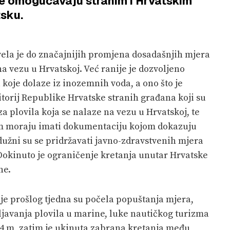
je omogućavaju stranim i Hrvatskim
sku.
vela je do značajnijih promjena dosadašnjih mjera
na vezu u Hrvatskoj. Već ranije je dozvoljeno
 koje dolaze iz inozemnih voda, a ono što je
itorij Republike Hrvatske stranih građana koji su
 za plovila koja se nalaze na vezu u Hrvatskoj, te
bom moraju imati dokumentaciju kojom dokazuju
dužni su se pridržavati javno-zdravstvenih mjera
Dokinuto je ograničenje kretanja unutar Hrvatske
ne.
je prošlog tjedna su počela popuštanja mjera,
avanja plovila u marine, luke nautičkog turizma
 24 m, zatim je ukinuta zabrana kretanja među