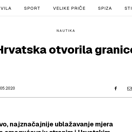
VILA
SPORT
VELIKE PRIČE
SPIZA
ST
NAUTIKA
NAUTIKA
Hrvatska otvorila granic
SPORT
PLOVILA
PLOVIDBA
.05.2020
SPIZA
VELIKE PRIČE
PRETPLATA
ovo, najznačajnije ublažavanje mjera
SHOP