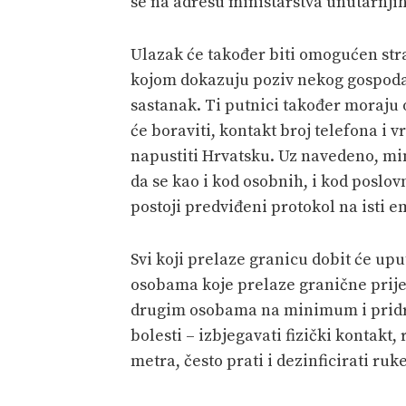
se na adresu ministarstva unutarnji
Ulazak će također biti omogućen st
kojom dokazuju poziv nekog gospodar
sastanak. Ti putnici također moraju 
će boraviti, kontakt broj telefona i
napustiti Hrvatsku. Uz navedeno, mi
da se kao i kod osobnih, i kod poslov
postoji predviđeni protokol na isti e
Svi koji prelaze granicu dobit će u
osobama koje prelaze granične prijel
drugim osobama na minimum i pridrž
bolesti – izbjegavati fizički kontak
metra, često prati i dezinficirati ruk