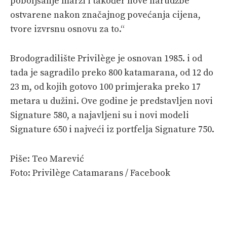
poboljšanje marži i također nove narudžbe
ostvarene nakon značajnog povećanja cijena,
tvore izvrsnu osnovu za to.“
Brodogradilište Privilège je osnovan 1985. i od
tada je sagradilo preko 800 katamarana, od 12 do
23 m, od kojih gotovo 100 primjeraka preko 17
metara u dužini. Ove godine je predstavljen novi
Signature 580, a najavljeni su i novi modeli
Signature 650 i najveći iz portfelja Signature 750.
Piše: Teo Marević
Foto: Privilège Catamarans / Facebook