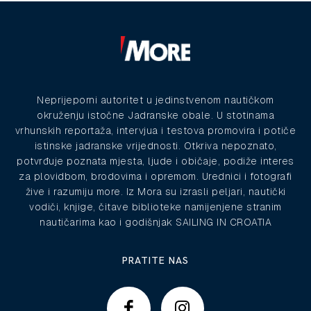
Neprijeporni autoritet u jedinstvenom nautičkom
okruženju istočne Jadranske obale. U stotinama
vrhunskih reportaža, intervjua i testova promovira i potiče
istinske jadranske vrijednosti. Otkriva nepoznato,
potvrđuje poznata mjesta, ljude i običaje, podiže interes
za plovidbom, brodovima i opremom. Urednici i fotografi
žive i razumiju more. Iz Mora su izrasli peljari, nautički
vodiči, knjige, čitave biblioteke namijenjene stranim
nautičarima kao i godišnjak SAILING IN CROATIA
PRATITE NAS