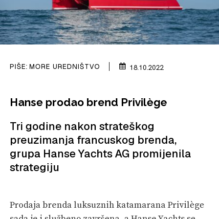
PRETPLATA
SHOP
PIŠE:
MORE UREDNIŠTVO
18.10.2022
Hanse prodao brend Privilège
Tri godine nakon strateškog
preuzimanja francuskog brenda,
grupa Hanse Yachts AG promijenila
strategiju
Prodaja brenda luksuznih katamarana Privilège
sada je i službeno završena, a Hanse Yachts se