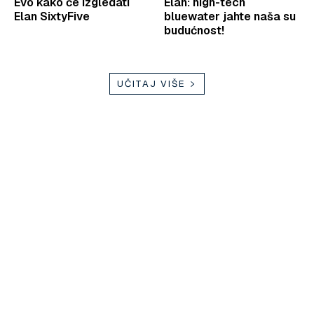
Evo kako će izgledati
Elan: high-tech
Elan SixtyFive
bluewater jahte naša su
budućnost!
UČITAJ VIŠE