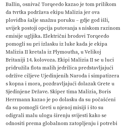
Ballin, osnivač Torqeedo kazao je tom prilikom
da tvrtka podržava ekipu Malizia jer ova
plovidba šalje snažnu poruku – gdje god išli,
uvijek postoji opcija putovanja s niskom razinom
emisije ugljika. Električni brodovi Torqeedo
pomogli su pri izlasku iz luke kada je ekipa
Malizia II kretala iz Plymoutha, u Velikoj
Britaniji 14. kolovoza. Ekipi Malizia II se u luci
pridružila flota malih jedrilica predstavljajući
održive ciljeve Ujedinjenih Naroda i simpatizera
s kopna i mora, pozdravljajući dolazak Grete u
Sjedinjene Države. Skiper tima Malizia, Boris
Herrmann kazao je po dolasku da su počašćeni
da su pomogli Greti u njenoj misiji i što su
odigrali malu ulogu širenju svijesti kako se
odnositi prema globalnom zatopljenju i potrebi