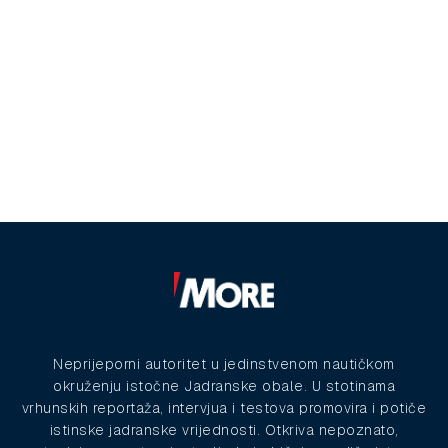
Neprijeporni autoritet u jedinstvenom nautičkom
okruženju istočne Jadranske obale. U stotinama
vrhunskih reportaža, intervjua i testova promovira i potiče
istinske jadranske vrijednosti. Otkriva nepoznato,