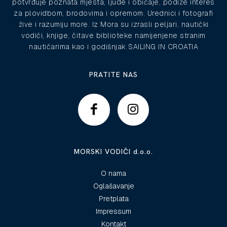
potvrđuje poznata mjesta, ljude i običaje, podiže interes
za plovidbom, brodovima i opremom. Urednici i fotografi
žive i razumiju more. Iz Mora su izrasli peljari, nautički
vodiči, knjige, čitave biblioteke namijenjene stranim
nautičarima kao i godišnjak SAILING IN CROATIA
PRATITE NAS
MORSKI VODIČI d.o.o.
O nama
Oglašavanje
Pretplata
Impressum
Kontakt