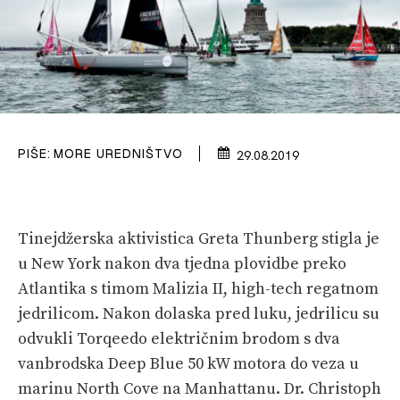
VELIKE PRIČE
PRETPLATA
SHOP
PIŠE:
MORE UREDNIŠTVO
29.08.2019
Tinejdžerska aktivistica Greta Thunberg stigla je
u New York nakon dva tjedna plovidbe preko
Atlantika s timom Malizia II, high-tech regatnom
jedrilicom. Nakon dolaska pred luku, jedrilicu su
odvukli Torqeedo električnim brodom s dva
vanbrodska Deep Blue 50 kW motora do veza u
marinu North Cove na Manhattanu. Dr. Christoph