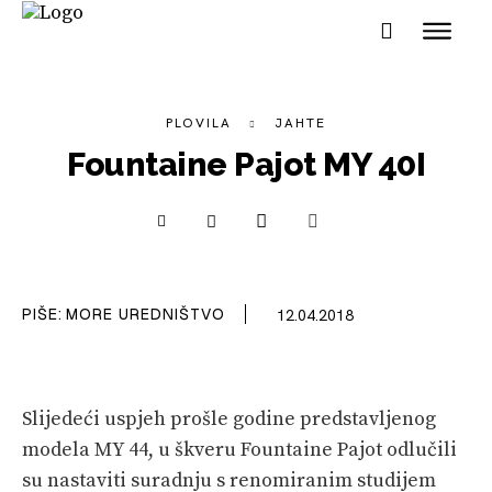
PLOVILA
JAHTE
Fountaine Pajot MY 40I
NAUTIKA
SPORT
PIŠE:
MORE UREDNIŠTVO
12.04.2018
PLOVILA
PLOVIDBA
SPIZA
Slijedeći uspjeh prošle godine predstavljenog
modela MY 44, u škveru Fountaine Pajot odlučili
VELIKE PRIČE
su nastaviti suradnju s renomiranim studijem