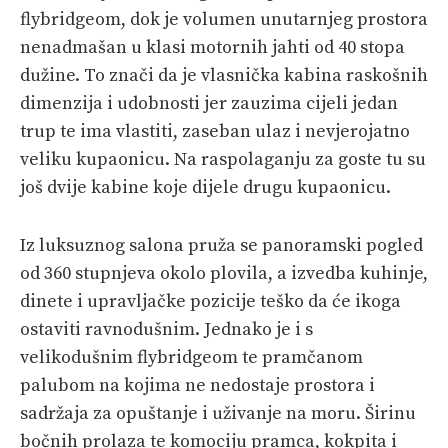
flybridgeom, dok je volumen unutarnjeg prostora
nenadmašan u klasi motornih jahti od 40 stopa
dužine. To znači da je vlasnička kabina raskošnih
dimenzija i udobnosti jer zauzima cijeli jedan
trup te ima vlastiti, zaseban ulaz i nevjerojatno
veliku kupaonicu. Na raspolaganju za goste tu su
još dvije kabine koje dijele drugu kupaonicu.
Iz luksuznog salona pruža se panoramski pogled
od 360 stupnjeva okolo plovila, a izvedba kuhinje,
dinete i upravljačke pozicije teško da će ikoga
ostaviti ravnodušnim. Jednako je i s
velikodušnim flybridgeom te pramčanom
palubom na kojima ne nedostaje prostora i
sadržaja za opuštanje i uživanje na moru. Širinu
bočnih prolaza te komociju pramca, kokpita i