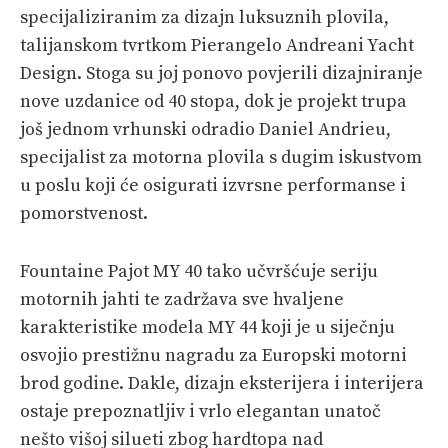
specijaliziranim za dizajn luksuznih plovila,
PRETPLATA
talijanskom tvrtkom Pierangelo Andreani Yacht
SHOP
Design. Stoga su joj ponovo povjerili dizajniranje
nove uzdanice od 40 stopa, dok je projekt trupa
još jednom vrhunski odradio Daniel Andrieu,
specijalist za motorna plovila s dugim iskustvom
u poslu koji će osigurati izvrsne performanse i
pomorstvenost.
Fountaine Pajot MY 40 tako učvršćuje seriju
motornih jahti te zadržava sve hvaljene
karakteristike modela MY 44 koji je u siječnju
osvojio prestižnu nagradu za Europski motorni
brod godine. Dakle, dizajn eksterijera i interijera
ostaje prepoznatljiv i vrlo elegantan unatoč
nešto višoj silueti zbog hardtopa nad