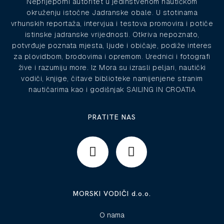
Neprijeporni autoritet u jedinstvenom nautičkom
okruženju istočne Jadranske obale. U stotinama
vrhunskih reportaža, intervjua i testova promovira i potiče
istinske jadranske vrijednosti. Otkriva nepoznato,
potvrđuje poznata mjesta, ljude i običaje, podiže interes
za plovidbom, brodovima i opremom. Urednici i fotografi
žive i razumiju more. Iz Mora su izrasli peljari, nautički
vodiči, knjige, čitave biblioteke namijenjene stranim
nautičarima kao i godišnjak SAILING IN CROATIA
PRATITE NAS
MORSKI VODIČI d.o.o.
O nama