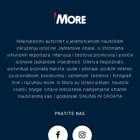
Neprijeporni autoritet u jedinstvenom nautičkom
okruženju istočne Jadranske obale. U stotinama
vrhunskih reportaža, intervjua i testova promovira i potiče
istinske jadranske vrijednosti. Otkriva nepoznato,
potvrđuje poznata mjesta, ljude i običaje, podiže interes
za plovidbom, brodovima i opremom. Urednici i fotografi
žive i razumiju more. Iz Mora su izrasli peljari, nautički
vodiči, knjige, čitave biblioteke namijenjene stranim
nautičarima kao i godišnjak SAILING IN CROATIA
PRATITE NAS