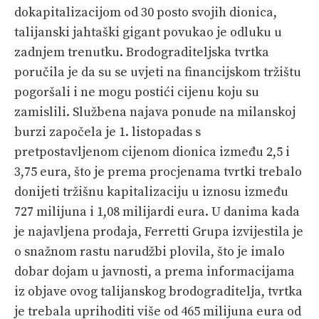
dokapitalizacijom od 30 posto svojih dionica,
PRETPLATA
talijanski jahtaški gigant povukao je odluku u
SHOP
zadnjem trenutku. Brodograditeljska tvrtka
poručila je da su se uvjeti na financijskom tržištu
pogoršali i ne mogu postići cijenu koju su
zamislili. Službena najava ponude na milanskoj
burzi započela je 1. listopadas s
pretpostavljenom cijenom dionica između 2,5 i
3,75 eura, što je prema procjenama tvrtki trebalo
donijeti tržišnu kapitalizaciju u iznosu između
727 milijuna i 1,08 milijardi eura. U danima kada
je najavljena prodaja, Ferretti Grupa izvijestila je
o snažnom rastu narudžbi plovila, što je imalo
dobar dojam u javnosti, a prema informacijama
iz objave ovog talijanskog brodograditelja, tvrtka
je trebala uprihoditi više od 465 milijuna eura od