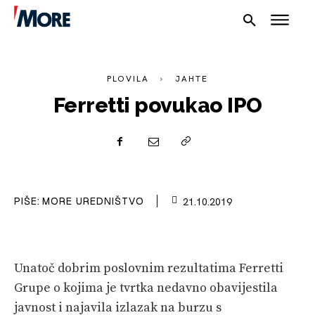
PLOVILA
JAHTE
Ferretti povukao IPO
NAUTIKA
SPORT
PIŠE:
MORE UREDNIŠTVO
21.10.2019
PLOVILA
PLOVIDBA
Unatoč dobrim poslovnim rezultatima Ferretti
SPIZA
Grupe o kojima je tvrtka nedavno obavijestila
VELIKE PRIČE
javnost i najavila izlazak na burzu s