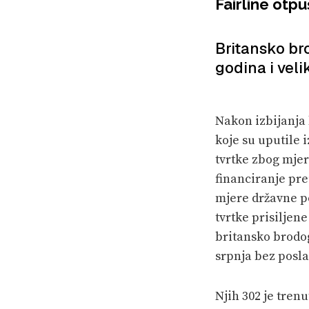
Fairline otp
Britansko br
godina i vel
Nakon izbijanja 
koje su uputile
tvrtke zbog mjer
financiranje pre
mjere državne p
tvrtke prisiljen
britansko brodog
srpnja bez posla
Njih 302 je tren