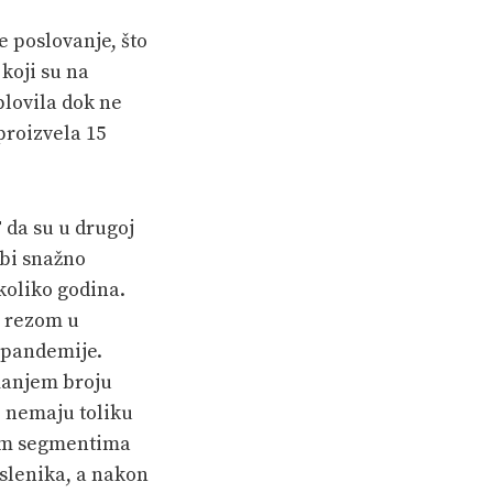
 poslovanje, što
koji su na
plovila dok ne
proizvela 15
 da su u drugoj
 bi snažno
ekoliko godina.
m rezom u
e pandemije.
 manjem broju
, nemaju toliku
svim segmentima
slenika, a nakon