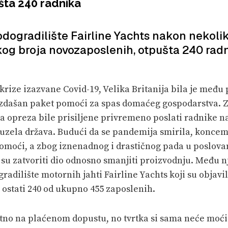
ušta 240 radnika
odogradilište Fairline Yachts nakon nekolik
ikog broja novozaposlenih, otpušta 240 radn
krize izazvane Covid-19, Velika Britanija bila je međ
 izdašan paket pomoći za spas domaćeg gospodarstva. 
a opreza bile prisiljene privremeno poslati radnike na
uzela država. Budući da se pandemija smirila, koncem 
omoći, a zbog iznenadnog i drastičnog pada u poslova
e su zatvoriti dio odnosno smanjiti proizvodnju. Među n
radilište motornih jahti Fairline Yachts koji su objavi
 ostati 240 od ukupno 455 zaposlenih.
utno na plaćenom dopustu, no tvrtka si sama neće moći p