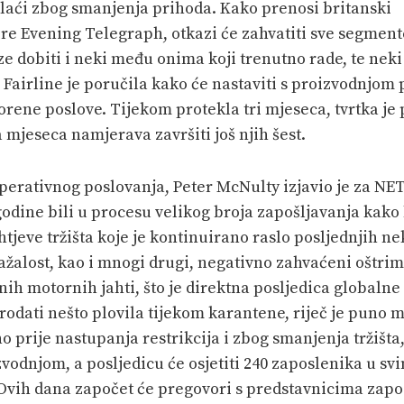
plaći zbog smanjenja prihoda. Kako prenosi britanski
e Evening Telegraph, otkazi će zahvatiti sve segmente
ze dobiti i neki među onima koji trenutno rade, te neki 
Fairline je poručila kako će nastaviti s proizvodnjom 
rene poslove. Tijekom protekla tri mjeseca, tvrtka je 
a mjeseca namjerava završiti još njih šest.
operativnog poslovanja, Peter McNulty izjavio je za NET
godine bili u procesu velikog broja zapošljavanja kako
htjeve tržišta koje je kontinuirano raslo posljednjih n
ažalost, kao i mnogi drugi, negativno zahvaćeni oštri
nih motornih jahti, što je direktna posljedica globaln
prodati nešto plovila tijekom karantene, riječ je puno
o prije nastupanja restrikcija i zbog smanjenja tržišta
vodnjom, a posljedicu će osjetiti 240 zaposlenika u 
 Ovih dana započet će pregovori s predstavnicima zapo