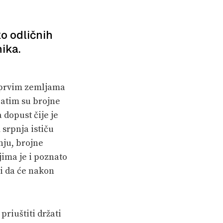
o odličnih
ika.
u prvim zemljama
Zatim su brojne
 dopust čije je
srpnja ističu
nju, brojne
jima je i poznato
li da će nakon
riuštiti držati