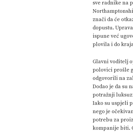
sve radnike na 
Northamptonshir
znači da će otka
dopustu. Uprava 
ispune već ugovo
plovila i do kraj
Glavni voditelj 
polovici prošle 
odgovorili na za
Dodao je da su n
potražnji luksuz
Iako su uspjeli 
nego je očekivan
potrebu za proiz
kompanije biti.