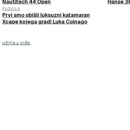
Nautitech 44 Open
Hanse 3
PLOVILA
Prvi smo obišli luksuzni katamaran
Xcape kojega gradi Luka Colnago
UČITAJ VIŠE