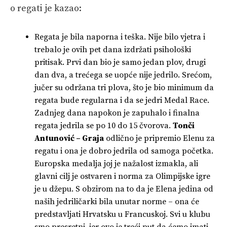
o regati je kazao:
Regata je bila naporna i teška. Nije bilo vjetra i
trebalo je ovih pet dana izdržati psihološki
pritisak. Prvi dan bio je samo jedan plov, drugi
dan dva, a trećega se uopće nije jedrilo. Srećom,
jučer su održana tri plova, što je bio minimum da
regata bude regularna i da se jedri Medal Race.
Zadnjeg dana napokon je zapuhalo i finalna
regata jedrila se po 10 do 15 čvorova.
Tonči
Antunović – Graja
odlično je pripremio Elenu za
regatu i ona je dobro jedrila od samoga početka.
Europska medalja joj je nažalost izmakla, ali
glavni cilj je ostvaren i norma za Olimpijske igre
je u džepu. S obzirom na to da je Elena jedina od
naših jedriličarki bila unutar norme – ona će
predstavljati Hrvatsku u Francuskoj. Svi u klubu
smo presretni, jer ovo je treći put da ćemo imati