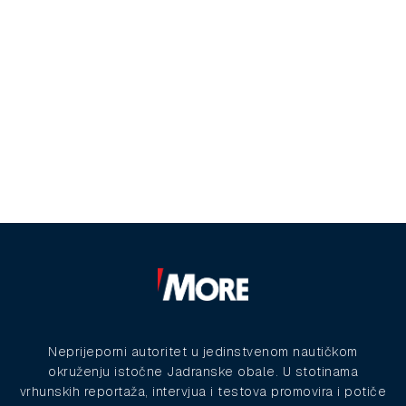
Neprijeporni autoritet u jedinstvenom nautičkom
okruženju istočne Jadranske obale. U stotinama
vrhunskih reportaža, intervjua i testova promovira i potiče