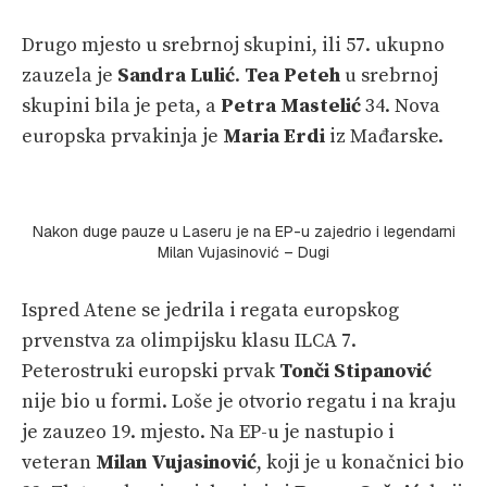
Drugo mjesto u srebrnoj skupini, ili 57. ukupno
zauzela je
Sandra Lulić
.
Tea Peteh
u srebrnoj
skupini bila je peta, a
Petra Mastelić
34. Nova
europska prvakinja je
Maria Erdi
iz Mađarske.
Nakon duge pauze u Laseru je na EP-u zajedrio i legendarni
Milan Vujasinović – Dugi
Ispred Atene se jedrila i regata europskog
prvenstva za olimpijsku klasu ILCA 7.
Peterostruki europski prvak
Tonči Stipanović
nije bio u formi. Loše je otvorio regatu i na kraju
je zauzeo 19. mjesto. Na EP-u je nastupio i
veteran
Milan Vujasinović
, koji je u konačnici bio