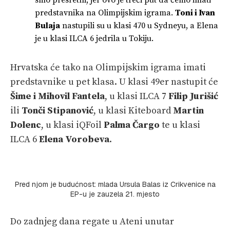
predstavnika na Olimpijskim igrama.
Toni i Ivan
Bulaja
nastupili su u klasi 470 u Sydneyu, a Elena
je u klasi ILCA 6 jedrila u Tokiju.
Hrvatska će tako na Olimpijskim igrama imati
predstavnike u pet klasa. U klasi 49er nastupit će
Šime i Mihovil Fantela
, u klasi ILCA 7
Filip Jurišić
ili
Tonči Stipanović
, u klasi Kiteboard
Martin
Dolenc
, u klasi iQFoil
Palma Čargo
te u klasi
ILCA 6
Elena Vorobeva
.
Pred njom je budućnost: mlada Ursula Balas iz Crikvenice na
EP-u je zauzela 21. mjesto
Do zadnjeg dana regate u Ateni unutar