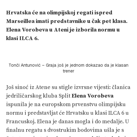
VELIKE PRIČE
Hrvatska će na olimpijskoj regati ispred
PRETPLATA
Marseillea imati predstavnike u čak pet klasa.
Elena Vorobeva u Ateni je izborila normu u
SHOP
klasi ILCA 6.
Tonči Antunović – Graja još je jednom dokazao da je klasan
trener
Još sinoć iz Atene su stigle izvrsne vijesti: članica
jedriličarskog kluba Split
Elena Vorobeva
ispunila je na europskom prvenstvu olimpijsku
normu i predstavljat će Hrvatsku u klasi ILCA 6 u
Francuskoj. Elena je danas mogla i do medalje. U
finalnu regatu s dvostrukim bodovima ušla je s