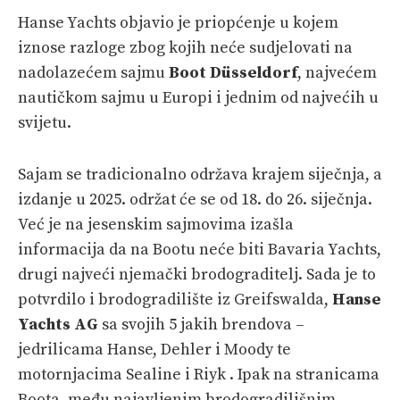
Hanse Yachts objavio je priopćenje u kojem
iznose razloge zbog kojih neće sudjelovati na
nadolazećem sajmu
Boot Düsseldorf
, najvećem
nautičkom sajmu u Europi i jednim od najvećih u
svijetu.
Sajam se tradicionalno održava krajem siječnja, a
izdanje u 2025. održat će se od 18. do 26. siječnja.
Već je na jesenskim sajmovima izašla
informacija da na Bootu neće biti Bavaria Yachts,
drugi najveći njemački brodograditelj. Sada je to
potvrdilo i brodogradilište iz Greifswalda,
Hanse
Yachts AG
sa svojih 5 jakih brendova –
jedrilicama Hanse, Dehler i Moody te
motornjacima Sealine i Riyk . Ipak na stranicama
Boota, među najavljenim brodogradilišnim