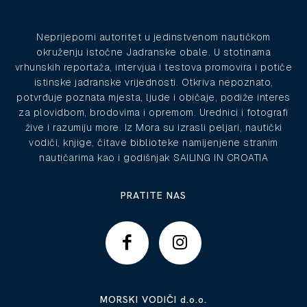
Neprijeporni autoritet u jedinstvenom nautičkom
okruženju istočne Jadranske obale. U stotinama
vrhunskih reportaža, intervjua i testova promovira i potiče
istinske jadranske vrijednosti. Otkriva nepoznato,
potvrđuje poznata mjesta, ljude i običaje, podiže interes
za plovidbom, brodovima i opremom. Urednici i fotografi
žive i razumiju more. Iz Mora su izrasli peljari, nautički
vodiči, knjige, čitave biblioteke namijenjene stranim
nautičarima kao i godišnjak SAILING IN CROATIA
PRATITE NAS
MORSKI VODIČI d.o.o.