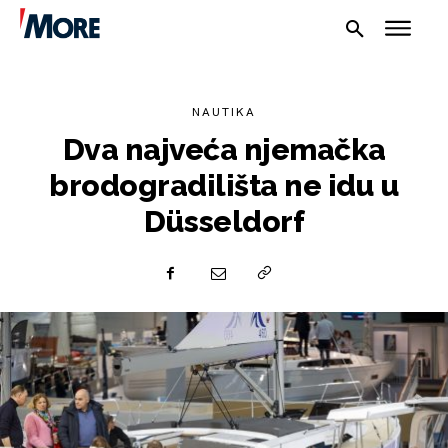
NAUTIKA
Dva najveća njemačka
brodogradilišta ne idu u
Düsseldorf
NAUTIKA
SPORT
PLOVILA
PLOVIDBA
SPIZA