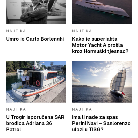
NAUTIKA
NAUTIKA
Umro je Carlo Borlenghi
Kako je superjahta
Motor Yacht A prošla
kroz Hormuški tjesnac?
NAUTIKA
NAUTIKA
U Trogir isporučena SAR
Ima li nade za spas
brodica Adriana 36
Perini Navi – Sanlorenzo
Patrol
ulazi u TISG?