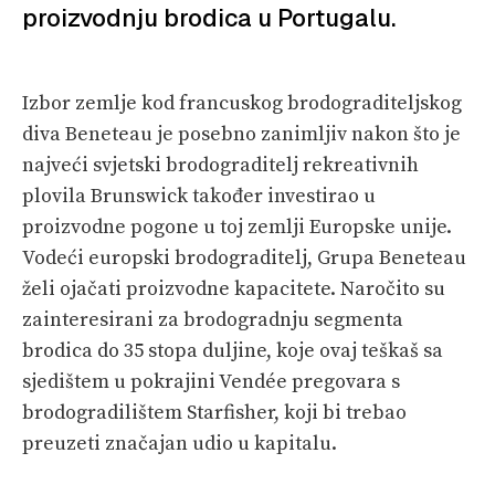
proizvodnju brodica u Portugalu.
PRETPLATA
SHOP
Izbor zemlje kod francuskog brodograditeljskog
diva Beneteau je posebno zanimljiv nakon što je
najveći svjetski brodograditelj rekreativnih
plovila Brunswick također investirao u
proizvodne pogone u toj zemlji Europske unije.
Vodeći europski brodograditelj, Grupa Beneteau
želi ojačati proizvodne kapacitete. Naročito su
zainteresirani za brodogradnju segmenta
brodica do 35 stopa duljine, koje ovaj teškaš sa
sjedištem u pokrajini Vendée pregovara s
brodogradilištem Starfisher, koji bi trebao
preuzeti značajan udio u kapitalu.