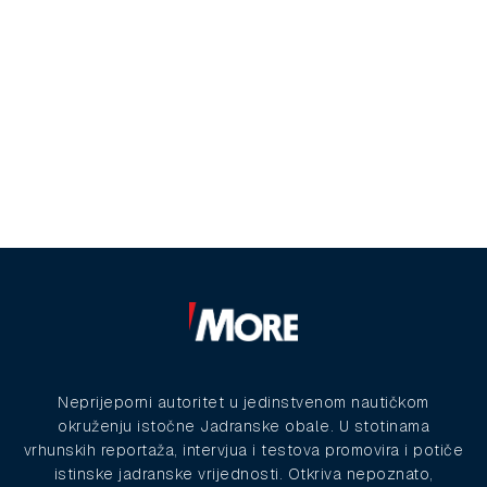
Neprijeporni autoritet u jedinstvenom nautičkom
okruženju istočne Jadranske obale. U stotinama
vrhunskih reportaža, intervjua i testova promovira i potiče
istinske jadranske vrijednosti. Otkriva nepoznato,