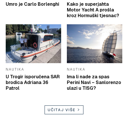
Umro je Carlo Borlenghi
Kako je superjahta
Motor Yacht A prošla
kroz Hormuški tjesnac?
NAUTIKA
NAUTIKA
U Trogir isporučena SAR
Ima li nade za spas
brodica Adriana 36
Perini Navi – Sanlorenzo
Patrol
ulazi u TISG?
UČITAJ VIŠE