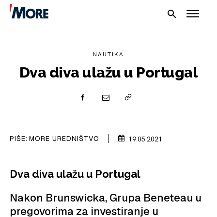
NAUTIKA
Dva diva ulažu u Portugal
NAUTIKA
SPORT
PIŠE:
MORE UREDNIŠTVO
19.05.2021
PLOVILA
PLOVIDBA
Dva diva ulažu u Portugal
SPIZA
Nakon Brunswicka, Grupa Beneteau u
pregovorima za investiranje u
VELIKE PRIČE