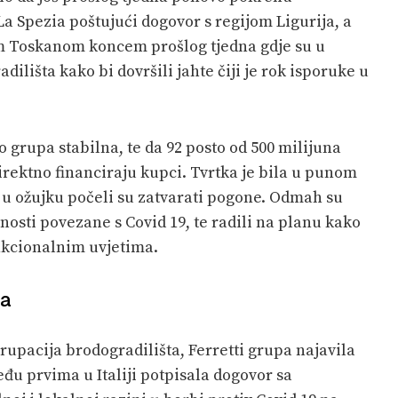
La Spezia poštujući dogovor s regijom Ligurija, a
jom Toskanom koncem prošlog tjedna gdje su u
ilišta kako bi dovršili jahte čiji je rok isporuke u
o grupa stabilna, te da 92 posto od 500 milijuna
rektno financiraju kupci. Tvrtka je bila u punom
n u ožujku počeli su zatvarati pogone. Odmah su
nosti povezane s Covid 19, te radili na planu kako
unkcionalnim uvjetima.
ma
grupacija brodogradilišta, Ferretti grupa najavila
đu prvima u Italiji potpisala dogovor sa