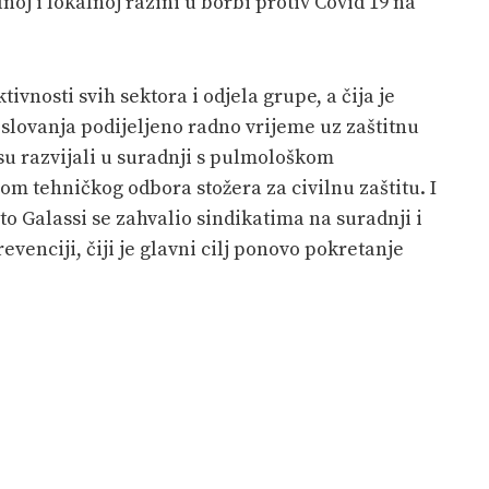
oj i lokalnoj razini u borbi protiv Covid 19 na
ivnosti svih sektora i odjela grupe, a čija je
lovanja podijeljeno radno vrijeme uz zaštitnu
su razvijali u suradnji s pulmološkom
om tehničkog odbora stožera za civilnu zaštitu. I
to Galassi se zahvalio sindikatima na suradnji i
venciji, čiji je glavni cilj ponovo pokretanje