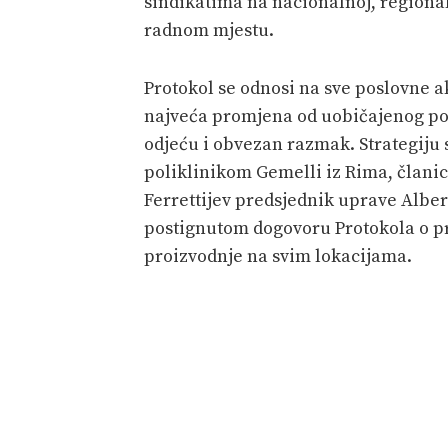
sindikatima na nacionalnoj, regionaln
radnom mjestu.
Protokol se odnosi na sve poslovne akt
najveća promjena od uobičajenog pos
odjeću i obvezan razmak. Strategiju 
poliklinikom Gemelli iz Rima, članic
Ferrettijev predsjednik uprave Alber
postignutom dogovoru Protokola o pre
proizvodnje na svim lokacijama.