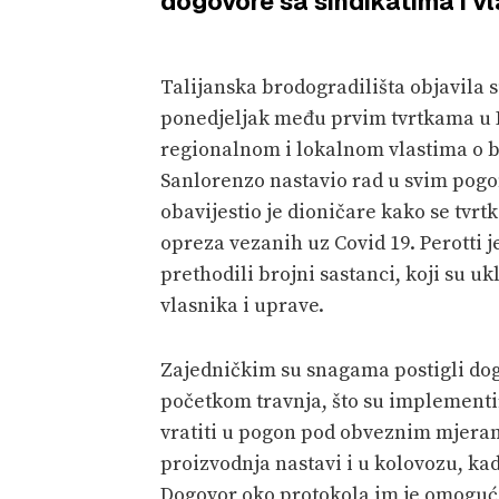
dogovore sa sindikatima i vl
Talijanska brodogradilišta objavila s
ponedjeljak među prvim tvrtkama u I
regionalnom i lokalnom vlastima o b
Sanlorenzo nastavio rad u svim pog
obavijestio je dioničare kako se tvrt
opreza vezanih uz Covid 19. Perotti 
prethodili brojni sastanci, koji su uk
vlasnika i uprave.
Zajedničkim su snagama postigli dogo
početkom travnja, što su implementir
vratiti u pogon pod obveznim mjeram
proizvodnja nastavi i u kolovozu, kad
Dogovor oko protokola im je omogući