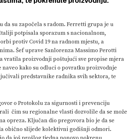
astima, te pokrenule proizvodnju.
u da su započela s radom. Ferretti grupa je u
taliji potpisala sporazum s nacionalnom,
orbi protiv Covid 19 na radnom mjestu, a
onima. Šef uprave Sanlorenza Massimo Perotti
ka vratila proizvodnji poštujući sve propise mjera
je naveo kako su odluci o povratku proizvodnje
ljučivali predstavnike radnika svih sektora, te
vor o Protokolu za sigurnosti i prevenciju
ali čim su regionalne vlasti dozvolile da se može
a opreza. Ključan dio pregovora bio je da se
a obično slijede kolektivni godišnji odmori.
o da još prošlog tjedna ponovo pokrenu