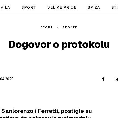
VILA
SPORT
VELIKE PRIČE
SPIZA
ST
SPORT
REGATE
NAUTIKA
Dogovor o protokolu
SPORT
PLOVILA
PLOVIDBA
.04.2020
SPIZA
VELIKE PRIČE
PRETPLATA
 Sanlorenzo i Ferretti, postigle su
SHOP