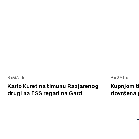
REGATE
REGATE
Karlo Kuret na timunu Razjarenog
Kupnjom t
drugi na ESS regati na Gardi
dovršena p