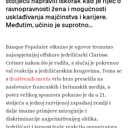
stoljeću napravili iskorak kad je riječ o
PRETPLATA
ravnopravnosti žena i mogućnosti
usklađivanja majčinstva i karijere.
SHOP
Međutim, učinio je suprotno…
Banque Populaire otkazao je ugovor trenutno
najuspješnijoj offshore jedriličarki Clarisse
Crémer nakon što je rodila, a slučaj je pokrenuo
val reakcija u jedriličarskim krugovima. Tema se
s
društvenih mreža
vrlo brzo preselila na
naslovnice francuskih i britanskih medija, a
potez velikog sponzora pokazao je da u 21.
stoljeću u jednoj razvijenoj zapadnoj zemlji i
dalje imamo primjere mizoginije i
diskriminacije najprimitivnijeg oblika.
Jedriličari i javnost traže reakciju organizatora