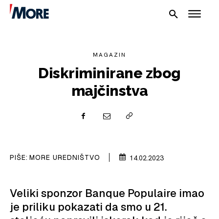
MAGAZIN
Diskriminirane zbog
majčinstva
NAUTIKA
SPORT
PLOVILA
PIŠE:
MORE UREDNIŠTVO
14.02.2023
PLOVIDBA
SPIZA
Veliki sponzor Banque Populaire imao
je priliku pokazati da smo u 21.
VELIKE PRIČE