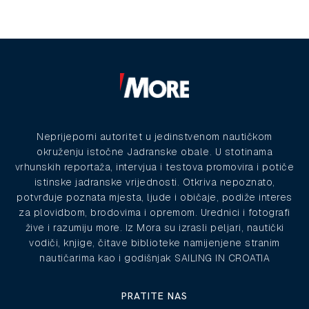
Neprijeporni autoritet u jedinstvenom nautičkom
okruženju istočne Jadranske obale. U stotinama
vrhunskih reportaža, intervjua i testova promovira i potiče
istinske jadranske vrijednosti. Otkriva nepoznato,
potvrđuje poznata mjesta, ljude i običaje, podiže interes
za plovidbom, brodovima i opremom. Urednici i fotografi
žive i razumiju more. Iz Mora su izrasli peljari, nautički
vodiči, knjige, čitave biblioteke namijenjene stranim
nautičarima kao i godišnjak SAILING IN CROATIA
PRATITE NAS