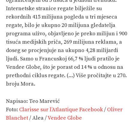
ograničenjem od 5 tisuća u jednom trenutku.
Internetske stranice regate bilježile su
rekordnih 415 milijuna pogleda u tri mjeseca
regate, bilo je ukupno 20 milijuna gledatelja
programa uživo, objavljeno je preko milijun i 900
tisuća medijskih priča, 269 milijuna reklama, a
doseg se procjenjuje na ukupno 4,28 milijardi
ljudi. Samo u Francuskoj 66,7 % ljudi pratilo je
Vendee Globe, što je porast od 14 % u odnosu na
prethodni ciklus regate. (…) Više pročitajte u 270.
broju Mora.
Napisao: Teo Marević
Foto:
Clarisse sur l’Atlantique Facebook
/
Oliver
Blanchet
/ Alea /
Vendee Globe