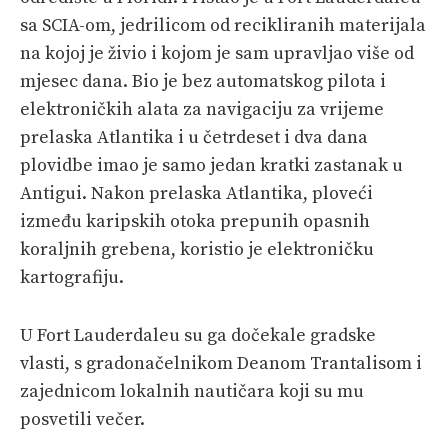
sa SCIA-om, jedrilicom od recikliranih materijala
PRETPLATA
na kojoj je živio i kojom je sam upravljao više od
SHOP
mjesec dana. Bio je bez automatskog pilota i
elektroničkih alata za navigaciju za vrijeme
prelaska Atlantika i u četrdeset i dva dana
plovidbe imao je samo jedan kratki zastanak u
Antigui. Nakon prelaska Atlantika, ploveći
između karipskih otoka prepunih opasnih
koraljnih grebena, koristio je elektroničku
kartografiju.
U Fort Lauderdaleu su ga dočekale gradske
vlasti, s gradonačelnikom Deanom Trantalisom i
zajednicom lokalnih nautičara koji su mu
posvetili večer.