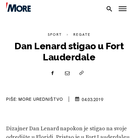
SPORT
REGATE
Dan Lenard stigao u Fort
Lauderdale
NAUTIKA
SPORT
PLOVILA
PIŠE:
MORE UREDNIŠTVO
04.03.2019
PLOVIDBA
SPIZA
Dizajner Dan Lenard napokon je stigao na svoje
VELIKE PRIČE
odredište u Floridi. Pristao je u Fort Lauderdaleu