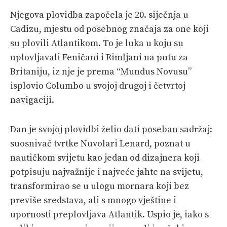
Njegova plovidba započela je 20. siječnja u
Cadizu, mjestu od posebnog značaja za one koji
su plovili Atlantikom. To je luka u koju su
uplovljavali Feničani i Rimljani na putu za
Britaniju, iz nje je prema “Mundus Novusu”
isplovio Columbo u svojoj drugoj i četvrtoj
navigaciji.
Dan je svojoj plovidbi želio dati poseban sadržaj:
suosnivač tvrtke Nuvolari Lenard, poznat u
nautičkom svijetu kao jedan od dizajnera koji
potpisuju najvažnije i najveće jahte na svijetu,
transformirao se u ulogu mornara koji bez
previše sredstava, ali s mnogo vještine i
upornosti preplovljava Atlantik. Uspio je, iako s