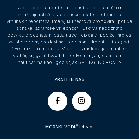
Neprijeporni autoritet u jedinstvenom nautičkom
okruženju istočne Jadranske obale. U stotinama
vrhunskih reportaža, intervjua i testova promovira i potiče
istinske jadranske vrijednosti. Otkriva nepoznato,
potvrđuje poznata mjesta, ljude i običaje, podiže interes
za plovidbom, brodovima i opremom. Urednici i fotografi
žive i razumiju more. Iz Mora su izrasli peljari, nautički
vodiči, knjige, čitave biblioteke namijenjene stranim
nautičarima kao i godišnjak SAILING IN CROATIA
PRATITE NAS
MORSKI VODIČI d.o.o.