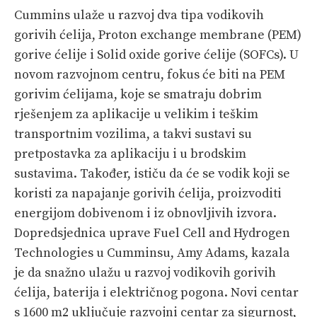
Cummins ulaže u razvoj dva tipa vodikovih
gorivih ćelija, Proton exchange membrane (PEM)
gorive ćelije i Solid oxide gorive ćelije (SOFCs). U
novom razvojnom centru, fokus će biti na PEM
gorivim ćelijama, koje se smatraju dobrim
rješenjem za aplikacije u velikim i teškim
transportnim vozilima, a takvi sustavi su
pretpostavka za aplikaciju i u brodskim
sustavima. Također, ističu da će se vodik koji se
koristi za napajanje gorivih ćelija, proizvoditi
energijom dobivenom i iz obnovljivih izvora.
Dopredsjednica uprave Fuel Cell and Hydrogen
Technologies u Cumminsu, Amy Adams, kazala
je da snažno ulažu u razvoj vodikovih gorivih
ćelija, baterija i električnog pogona. Novi centar
s 1600 m2 uključuje razvojni centar za sigurnost,