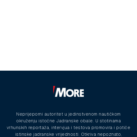
Neprijeporni autoritet u jedinstvenom nautičkom
okruženju istočne Jadranske obale. U stotinama
vrhunskih reportaža, intervjua i testova promovira i potiče
istinske jadranske vrijednosti. Otkriva nepoznato,