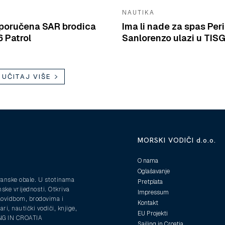
NAUTIKA
isporučena SAR brodica
Ima li nade za spas Peri
 Patrol
Sanlorenzo ulazi u TIS
UČITAJ VIŠE
MORSKI VODIČI d.o.o.
O nama
Oglašavanje
ranske obale. U stotinama
Pretplata
nske vrijednosti. Otkriva
Impressum
plovidbom, brodovima i
Kontakt
ri, nautički vodiči, knjige,
EU Projekti
ING IN CROATIA
Sailing in Croatia