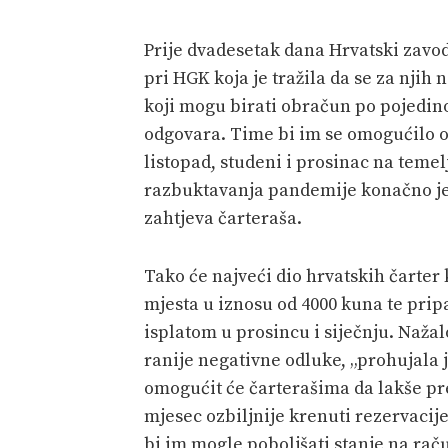
Prije dvadesetak dana Hrvatski zavod
pri HGK koja je tražila da se za njih
koji mogu birati obračun po pojedin
odgovara. Time bi im se omogućilo o
listopad, studeni i prosinac na teme
razbuktavanja pandemije konačno je 
zahtjeva čarteraša.
Tako će najveći dio hrvatskih čarter
mjesta u iznosu od 4000 kuna te prip
isplatom u prosincu i siječnju. Nažal
ranije negativne odluke, „prohujala 
omogućit će čarterašima da lakše pre
mjesec ozbiljnije krenuti rezervacije
bi im mogle poboljšati stanje na ra