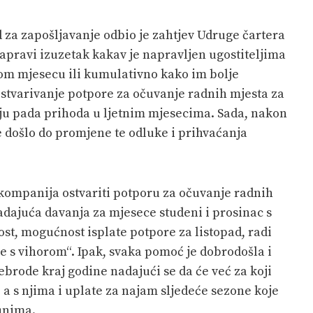
 za zapošljavanje odbio je zahtjev Udruge čartera
 napravi izuzetak kakav je napravljen ugostiteljima
om mjesecu ili kumulativno kako im bolje
stvarivanje potpore za očuvanje radnih mjesta za
lju pada prihoda u ljetnim mjesecima. Sada, nakon
došlo do promjene te odluke i prihvaćanja
 kompanija ostvariti potporu za očuvanje radnih
adajuća davanja za mjesece studeni i prosinac s
ost, mogućnost isplate potpore za listopad, radi
je s vihorom“. Ipak, svaka pomoć je dobrodošla i
brode kraj godine nadajući se da će već za koji
 a s njima i uplate za najam sljedeće sezone koje
čunima.