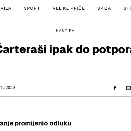
VILA
SPORT
VELIKE PRIČE
SPIZA
ST
NAUTIKA
NAUTIKA
Čarteraši ipak do potpor
SPORT
PLOVILA
PLOVIDBA
.12.2020
SPIZA
VELIKE PRIČE
PRETPLATA
anje promijenio odluku
SHOP