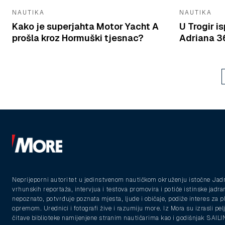
NAUTIKA
NAUTIKA
Kako je superjahta Motor Yacht A
U Trogir 
prošla kroz Hormuški tjesnac?
Adriana 36
Neprijeporni autoritet u jedinstvenom nautičkom okruženju istočne Jad
vrhunskih reportaža, intervjua i testova promovira i potiče istinske jadra
nepoznato, potvrđuje poznata mjesta, ljude i običaje, podiže interes za 
opremom. Urednici i fotografi žive i razumiju more. Iz Mora su izrasli pelja
čitave biblioteke namijenjene stranim nautičarima kao i godišnjak SAIL