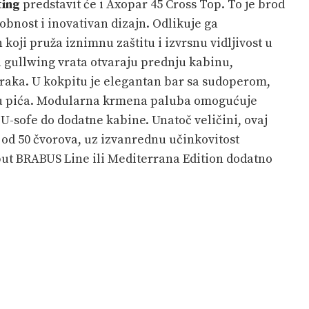
ting
predstavit će i Axopar 45 Cross Top. To je brod
bnost i inovativan dizajn. Odlikuje ga
koji pruža iznimnu zaštitu i izvrsnu vidljivost u
gullwing vrata otvaraju prednju kabinu,
 zraka. U kokpitu je elegantan bar sa sudoperom,
u pića. Modularna krmena paluba omogućuje
U-sofe do dodatne kabine. Unatoč veličini, ovaj
 od 50 čvorova, uz izvanrednu učinkovitost
put BRABUS Line ili Mediterrana Edition dodatno