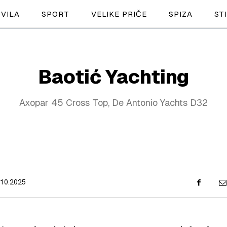
VILA
SPORT
VELIKE PRIČE
SPIZA
ST
NAUTIKA
Baotić Yachting
SPORT
Axopar 45 Cross Top, De Antonio Yachts D32
PLOVILA
PLOVIDBA
SPIZA
VELIKE PRIČE
.10.2025
PRETPLATA
SHOP