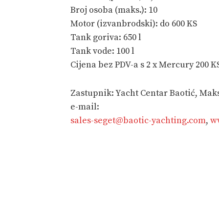
Broj osoba (maks.): 10
Motor (izvanbrodski): do 600 KS
Tank goriva: 650 l
Tank vode: 100 l
Cijena bez PDV-a s 2 x Mercury 200 KS
Zastupnik: Yacht Centar Baotić, Maksi
e-mail:
sales-seget@baotic-yachting.com
,
w