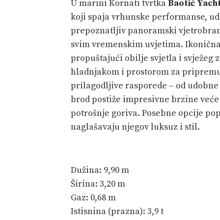
U marini Kornati tvrtka
Baotić Yach
koji spaja vrhunske performanse, udo
prepoznatljiv panoramski vjetrobran 
svim vremenskim uvjetima. Ikonična 
propuštajući obilje svjetla i svježeg
hladnjakom i prostorom za priprem
prilagodljive rasporede – od udobne 
brod postiže impresivne brzine veće
potrošnje goriva. Posebne opcije po
naglašavaju njegov luksuz i stil.
Dužina: 9,90 m
Širina: 3,20 m
Gaz: 0,68 m
Istisnina (prazna): 3,9 t