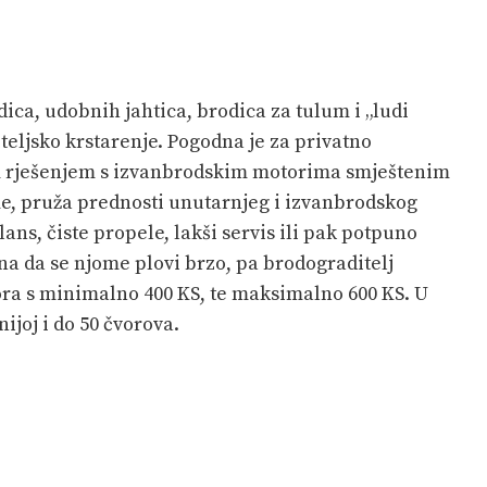
ica, udobnih jahtica, brodica za tulum i „ludi
teljsko krstarenje. Pogodna je za privatno
nim rješenjem s izvanbrodskim motorima smještenim
e, pruža prednosti unutarnjeg i izvanbrodskog
ans, čiste propele, lakši servis ili pak potpuno
na da se njome plovi brzo, pa brodograditelj
ra s minimalno 400 KS, te maksimalno 600 KS. U
nijoj i do 50 čvorova.