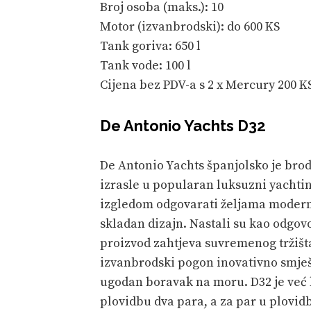
Broj osoba (maks.): 10
Motor (izvanbrodski): do 600 KS
Tank goriva: 650 l
Tank vode: 100 l
Cijena bez PDV-a s 2 x Mercury 200 KS
De Antonio Yachts D32
De Antonio Yachts španjolsko je brod
izrasle u popularan luksuzni yachtin
izgledom odgovarati željama modern
skladan dizajn. Nastali su kao odgovo
proizvod zahtjeva suvremenog tržišt
izvanbrodski pogon inovativno smješ
ugodan boravak na moru. D32 je već
plovidbu dva para, a za par u plovid