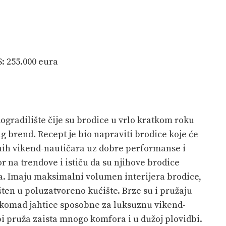
: 255.000 eura
ogradilište čije su brodice u vrlo kratkom roku
g brend. Recept je bio napraviti brodice koje će
ih vikend-nautičara uz dobre performanse i
r na trendove i ističu da su njihove brodice
a. Imaju maksimalni volumen interijera brodice,
ten u poluzatvoreno kućište. Brze su i pružaju
 komad jahtice sposobne za luksuznu vikend-
bi pruža zaista mnogo komfora i u dužoj plovidbi.