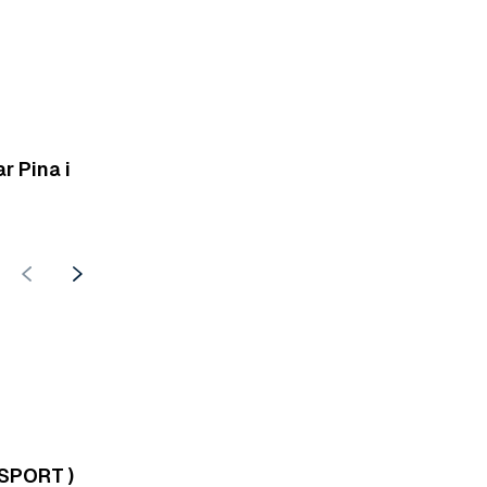
r Pina i
 SPORT )