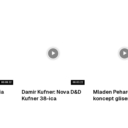
00:08:32
00:03:22
ia
Damir Kufner: Nova D&D
Mladen Pehar
Kufner 38-ica
koncept glise