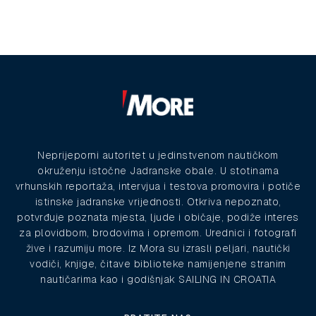
Neprijeporni autoritet u jedinstvenom nautičkom
okruženju istočne Jadranske obale. U stotinama
vrhunskih reportaža, intervjua i testova promovira i potiče
istinske jadranske vrijednosti. Otkriva nepoznato,
potvrđuje poznata mjesta, ljude i običaje, podiže interes
za plovidbom, brodovima i opremom. Urednici i fotografi
žive i razumiju more. Iz Mora su izrasli peljari, nautički
vodiči, knjige, čitave biblioteke namijenjene stranim
nautičarima kao i godišnjak SAILING IN CROATIA