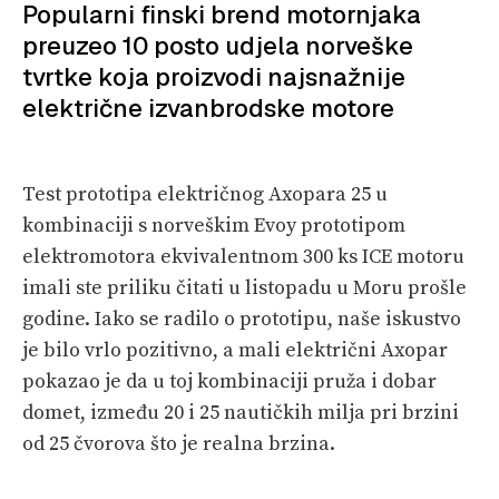
VELIKE PRIČE
Popularni finski brend motornjaka
preuzeo 10 posto udjela norveške
PRETPLATA
tvrtke koja proizvodi najsnažnije
SHOP
električne izvanbrodske motore
Test prototipa električnog Axopara 25 u
kombinaciji s norveškim Evoy prototipom
elektromotora ekvivalentnom 300 ks ICE motoru
imali ste priliku čitati u listopadu u Moru prošle
godine. Iako se radilo o prototipu, naše iskustvo
je bilo vrlo pozitivno, a mali električni Axopar
pokazao je da u toj kombinaciji pruža i dobar
domet, između 20 i 25 nautičkih milja pri brzini
od 25 čvorova što je realna brzina.