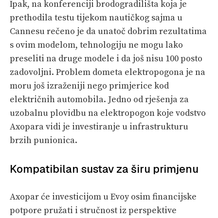
Ipak, na konferenciji brodogradilišta koja je
prethodila testu tijekom nautičkog sajma u
Cannesu rečeno je da unatoč dobrim rezultatima
s ovim modelom, tehnologiju ne mogu lako
preseliti na druge modele i da još nisu 100 posto
zadovoljni. Problem dometa elektropogona je na
moru još izraženiji nego primjerice kod
električnih automobila. Jedno od rješenja za
uzobalnu plovidbu na elektropogon koje vodstvo
Axopara vidi je investiranje u infrastrukturu
brzih punionica.
Kompatibilan sustav za širu primjenu
Axopar će investicijom u Evoy osim financijske
potpore pružati i stručnost iz perspektive