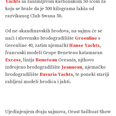
Yachts
sa zanimljivom karbonskom 50-icom za
koju se hvale da je 500 kilograma lakša od
razvikanog Club Swana 50.
Od ne-skandinavskih brodova, na sajmu će se
naći i slovensko brodogradilište
Greenline
s
Greenline 40, zatim njemački
Hanse Yachts
,
francuski modeli Grupe Beneteau katamaran
Excess
, linija
Beneteau
Oceanis, njihovo
izdvojeno brodogradilište
Jeanneau
, njemačko
brodogradilište
Bavaria Yachts
, te poneki stariji
rabljeni modeli brodica i jahti.
Ujedinjenjem dvaju sajmova, Orust Sailboat Show