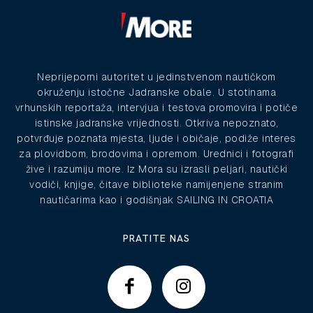
Neprijeporni autoritet u jedinstvenom nautičkom
okruženju istočne Jadranske obale. U stotinama
vrhunskih reportaža, intervjua i testova promovira i potiče
istinske jadranske vrijednosti. Otkriva nepoznato,
potvrđuje poznata mjesta, ljude i običaje, podiže interes
za plovidbom, brodovima i opremom. Urednici i fotografi
žive i razumiju more. Iz Mora su izrasli peljari, nautički
vodiči, knjige, čitave biblioteke namijenjene stranim
nautičarima kao i godišnjak SAILING IN CROATIA
PRATITE NAS