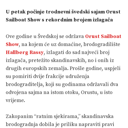
VELIKE PRIČE
U petak počinje trodnevni švedski sajam Orust
Sailboat Show s rekordnim brojem izlagača
PRETPLATA
SHOP
Ove godine u Švedskoj se održava
Orust Sailboat
Show
, na kojem će uz domaćine, brodogradilište
Hallberg Rassy
, izlagati do sad najveći broj
izlagača, pretežito skandinavskih, no i onih iz
drugih europskih zemalja. Prošle godine, uspjeli
su pomiriti dvije frakcije udruženja
brodograditelja, koji su godinama održavali dva
odvojena sajma na istom otoku, Orustu, u isto
vrijeme.
Zakopanim “ratnim sjekirama,” skandinavska
brodogradnja dobila je priliku napraviti pravi