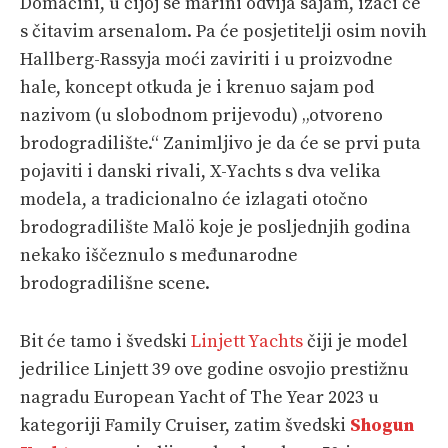
Domaćini, u čijoj se marini odvija sajam, izaći će
s čitavim arsenalom. Pa će posjetitelji osim novih
Hallberg-Rassyja moći zaviriti i u proizvodne
hale, koncept otkuda je i krenuo sajam pod
nazivom (u slobodnom prijevodu) „otvoreno
brodogradilište.“ Zanimljivo je da će se prvi puta
pojaviti i danski rivali, X-Yachts s dva velika
modela, a tradicionalno će izlagati otočno
brodogradilište Malö koje je posljednjih godina
nekako iščeznulo s međunarodne
brodogradilišne scene.
Bit će tamo i švedski
Linjett Yachts
čiji je model
jedrilice Linjett 39 ove godine osvojio prestižnu
nagradu European Yacht of The Year 2023 u
kategoriji Family Cruiser, zatim švedski
Shogun