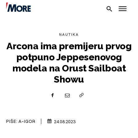
NAUTIKA
Arcona ima premijeru prvog
potpuno Jeppesenovog
modela na Orust Sailboat
Showu
NAUTIKA
SPORT
PLOVILA
PLOVIDBA
PIŠE:
A-IGOR
24.08.2023
SPIZA