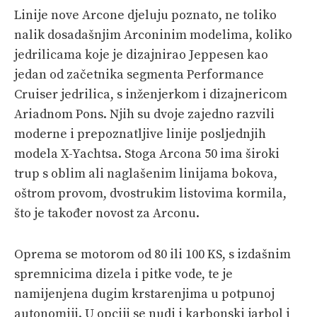
Linije nove Arcone djeluju poznato, ne toliko
nalik dosadašnjim Arconinim modelima, koliko
jedrilicama koje je dizajnirao Jeppesen kao
jedan od začetnika segmenta Performance
Cruiser jedrilica, s inženjerkom i dizajnericom
Ariadnom Pons. Njih su dvoje zajedno razvili
moderne i prepoznatljive linije posljednjih
modela X-Yachtsa. Stoga Arcona 50 ima široki
trup s oblim ali naglašenim linijama bokova,
oštrom provom, dvostrukim listovima kormila,
što je također novost za Arconu.
Oprema se motorom od 80 ili 100 KS, s izdašnim
spremnicima dizela i pitke vode, te je
namijenjena dugim krstarenjima u potpunoj
autonomiji. U opciji se nudi i karbonski jarbol i