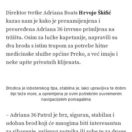
Direktor tvrtke Adriana Boats
Hrvoje Škifić
kazao nam je kako je prenamijenjena i
preuređena Adriana 36 izvrsno primljena na
tržištu. Osim za lučke kapetanije, napravili su
dva broda s istim trupom za potrebe hitne
medicinske službe općine Preko, a već imaju i
neke upite privatnih klijenata.
Brodica je lobsterskog tipa, stabilna je, lako upravljiva te dobro
trpi teže more, a opremljena je svim potrebnim suvremenim
navigacijskim pomagalima
– Adriana 36 Patrol je brz, siguran, stabilan i
udoban brod koji će mnogima biti interesantan
za ribarenje, prijevoz putnika ili robe te za druge