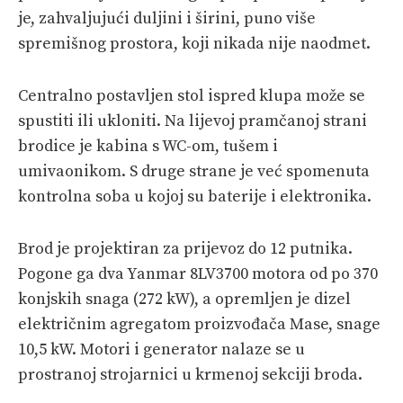
je, zahvaljujući duljini i širini, puno više
spremišnog prostora, koji nikada nije naodmet.
Centralno postavljen stol ispred klupa može se
spustiti ili ukloniti. Na lijevoj pramčanoj strani
brodice je kabina s WC-om, tušem i
umivaonikom. S druge strane je već spomenuta
kontrolna soba u kojoj su baterije i elektronika.
Brod je projektiran za prijevoz do 12 putnika.
Pogone ga dva Yanmar 8LV3700 motora od po 370
konjskih snaga (272 kW), a opremljen je dizel
električnim agregatom proizvođača Mase, snage
10,5 kW. Motori i generator nalaze se u
prostranoj strojarnici u krmenoj sekciji broda.