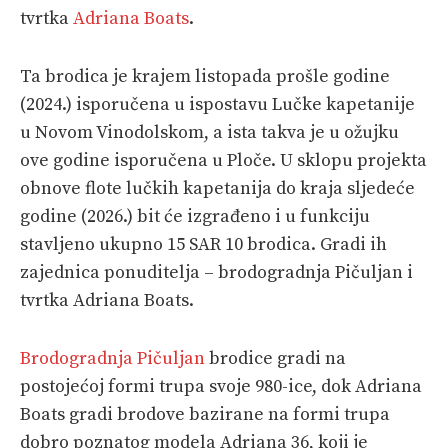
tvrtka
Adriana Boats
.
Ta brodica je krajem listopada prošle godine
(2024.) isporučena u ispostavu Lučke kapetanije
u Novom Vinodolskom, a ista takva je u ožujku
ove godine isporučena u Ploče. U sklopu projekta
obnove flote lučkih kapetanija do kraja sljedeće
godine (2026.) bit će izgrađeno i u funkciju
stavljeno ukupno 15 SAR 10 brodica. Gradi ih
zajednica ponuditelja – brodogradnja Pičuljan i
tvrtka Adriana Boats.
Brodogradnja Pičuljan
brodice gradi na
postojećoj formi trupa svoje 980-ice, dok Adriana
Boats gradi brodove bazirane na formi trupa
dobro poznatog modela Adriana 36, koji je