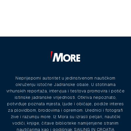
Neprijeporni autoritet u jedinstvenom nautičkom
okruženju istočne Jadranske obale. U stotinama
vrhunskih reportaža, intervjua i testova promovira i potiče
istinske jadranske vrijednosti. Otkriva nepoznato,
potvrđuje poznata mjesta, ljude i običaje, podiže interes
za plovidbom, brodovima i opremom. Urednici i fotografi
žive i razumiju more. Iz Mora su izrasli peljari, nautički
vodiči, knjige, čitave biblioteke namijenjene stranim
nautičarima kao i godišnjak SAILING IN CROATIA