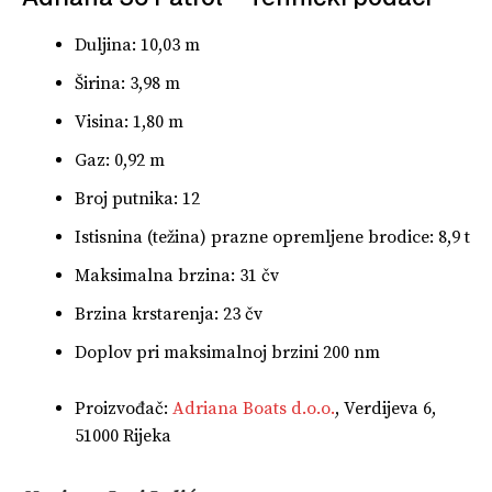
Duljina: 10,03 m
Širina: 3,98 m
Visina: 1,80 m
Gaz: 0,92 m
Broj putnika: 12
Istisnina (težina) prazne opremljene brodice: 8,9 t
Maksimalna brzina: 31 čv
Brzina krstarenja: 23 čv
Doplov pri maksimalnoj brzini 200 nm
Proizvođač:
Adriana Boats d.o.o.
, Verdijeva 6,
51000 Rijeka