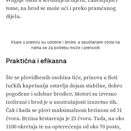
svugdje osim u središnjem dijelu. Zahvaljujući
tome, na brod se može ući i preko pramčanog
dijela.
Klupe u pramcu su udobne i široke, a spuštanjem stola na
njima se za potrebu može i prenoćiti
Praktična i efikasna
Šte se plovidbenih osobina tiče, prinova u floti
lučkih kapetanija ostavlja dojam stabilne, dobro
pogođene i udobne brodice. Motori su izvrsno
izolirani i brod je u unutrašnjosti izuzetno tih.
Čak i kada se plovi maksimalnom brzinom od 31
čvora. Brzina krstarenja je 23 čvora. Tada, na oko
3100 okretaja te na opterećenju od oko 70 posto,