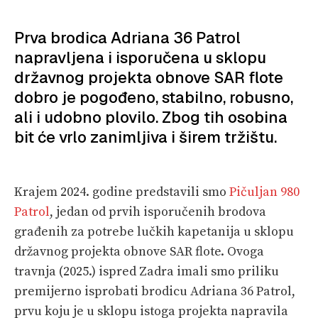
PLOVILA
Prva brodica Adriana 36 Patrol
PLOVIDBA
napravljena i isporučena u sklopu
državnog projekta obnove SAR flote
SPIZA
dobro je pogođeno, stabilno, robusno,
VELIKE PRIČE
ali i udobno plovilo. Zbog tih osobina
bit će vrlo zanimljiva i širem tržištu.
PRETPLATA
SHOP
Krajem 2024. godine predstavili smo
Pičuljan 980
Patrol
, jedan od prvih isporučenih brodova
građenih za potrebe lučkih kapetanija u sklopu
državnog projekta obnove SAR flote. Ovoga
travnja (2025.) ispred Zadra imali smo priliku
premijerno isprobati brodicu Adriana 36 Patrol,
prvu koju je u sklopu istoga projekta napravila