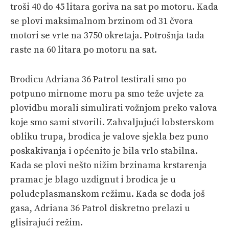
troši 40 do 45 litara goriva na sat po motoru. Kada
se plovi maksimalnom brzinom od 31 čvora
motori se vrte na 3750 okretaja. Potrošnja tada
raste na 60 litara po motoru na sat.
Brodicu Adriana 36 Patrol testirali smo po
potpuno mirnome moru pa smo teže uvjete za
plovidbu morali simulirati vožnjom preko valova
koje smo sami stvorili. Zahvaljujući lobsterskom
obliku trupa, brodica je valove sjekla bez puno
poskakivanja i općenito je bila vrlo stabilna.
Kada se plovi nešto nižim brzinama krstarenja
pramac je blago uzdignut i brodica je u
poludeplasmanskom režimu. Kada se doda još
gasa, Adriana 36 Patrol diskretno prelazi u
glisirajući režim.