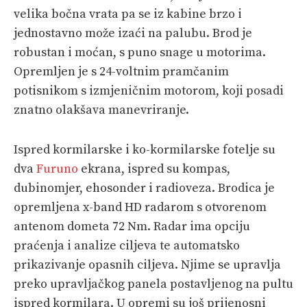
velika bočna vrata pa se iz kabine brzo i
jednostavno može izaći na palubu. Brod je
robustan i moćan, s puno snage u motorima.
Opremljen je s 24-voltnim pramčanim
potisnikom s izmjeničnim motorom, koji posadi
znatno olakšava manevriranje.
Ispred kormilarske i ko-kormilarske fotelje su
dva
Furuno
ekrana, ispred su kompas,
dubinomjer, ehosonder i radioveza. Brodica je
opremljena x-band HD radarom s otvorenom
antenom dometa 72 Nm. Radar ima opciju
praćenja i analize ciljeva te automatsko
prikazivanje opasnih ciljeva. Njime se upravlja
preko upravljačkog panela postavljenog na pultu
ispred kormilara. U opremi su još prijenosni