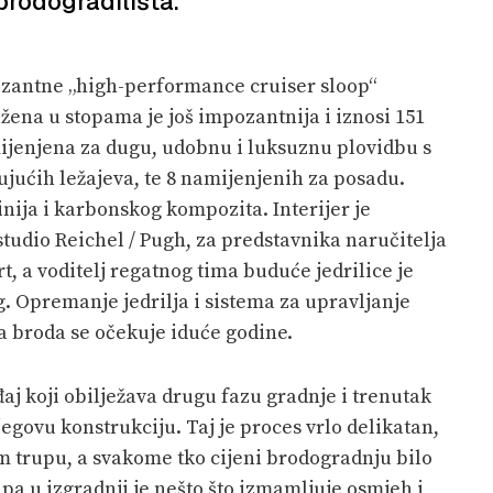
brodogradilišta.
zantne „high-performance cruiser sloop“
žena u stopama je još impozantnija i iznosi 151
mijenjena za dugu, udobnu i luksuznu plovidbu s
ujućih ležajeva, te 8 namijenjenih za posadu.
nija i karbonskog kompozita. Interijer je
studio Reichel / Pugh, za predstavnika naručitelja
 a voditelj regatnog tima buduće jedrilice je
. Opremanje jedrilja i sistema za upravljanje
ka broda se očekuje iduće godine.
aj koji obilježava drugu fazu gradnje i trenutak
egovu konstrukciju. Taj je proces vrlo delikatan,
m trupu, a svakome tko cijeni brodogradnju bilo
pa u izgradnji je nešto što izmamljuje osmjeh i