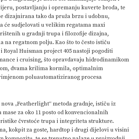
erijeru, postavljanju i opremanju kuverte broda, te
 je dizajnirana tako da pruža brzu i udobnu,
da će sudjelovati u velikim regatama maxi
ištenih u gradnji trupa i filozofije dizajna,
a na regatnom polju. Kao što to često ističu
 i Royal Huisman project 405 nastoji pogoditi
mance i cruising, što opravdavaju hidrodinamikom
om, dvama krilima kormila, optimalnim
 primjenom poluautomatiziranog procesa
 a nova „Featherlight“ metoda gradnje, ističu iz
u mase za oko 11 posto od konvencionalnih
stike čvrstoće trupa i integriteta strukture.
, kokpit za goste, hardtop i drugi dijelovi u visini
m kompozitu, te se trenutno nalaze u proizvodnji