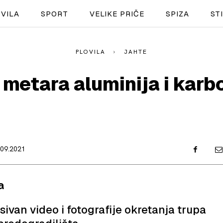
VILA
SPORT
VELIKE PRIČE
SPIZA
ST
PLOVILA
JAHTE
NAUTIKA
 metara aluminija i karb
SPORT
PLOVILA
PLOVIDBA
.09.2021
SPIZA
VELIKE PRIČE
a
PRETPLATA
ivan video i fotografije okretanja trupa
SHOP