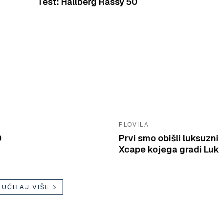
Test: Hallberg Rassy 50
PLOVILA
0
Prvi smo obišli luksuzn
Xcape kojega gradi Lu
UČITAJ VIŠE