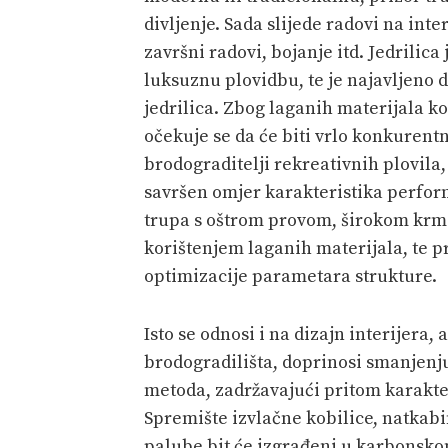
divljenje. Sada slijede radovi na int
završni
radovi, bojanje itd. Jedrilica
luksuznu plovidbu, te je najavljeno 
jedrilica. Zbog laganih materijala kor
očekuje se da će biti vrlo konkurentn
brodograditelji rekreativnih plovila,
savršen omjer karakteristika perfor
trupa
s oštrom provom, širokom krm
korištenjem laganih materijala, te
optimizacije parametara strukture.
Isto se odnosi i na dizajn interijera,
brodogradilišta, doprinosi smanjenj
metoda, zadržavajući pritom karakteri
Spremište izvlačne kobilice, natkabina
palube bit će izgrađeni u karbonsko