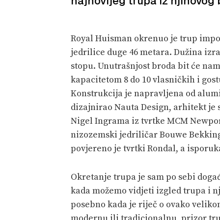
najnovijeg trupa iz njihovog 
Royal Huisman okrenuo je trup impo
jedrilice duge 46 metara. Dužina izra
stopu. Unutrašnjost broda bit će na
kapacitetom 8 do 10 vlasničkih i gost
Konstrukcija je napravljena od alumi
dizajnirao Nauta Design, arhitekt je 
Nigel Ingrama iz tvrtke MCM Newport,
nizozemski jedriličar Bouwe Bekking
povjereno je tvrtki
Rondal
, a isporu
Okretanje trupa je sam po sebi događ
kada možemo vidjeti izgled trupa i nj
posebno kada je riječ o ovako veliko
modernu ili tradicionalnu, prizor tru