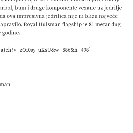
jarbol, bum i druge komponente vezane uz jedrilje
 da ova impresivna jedrilica nije ni blizu najveće
napravilo. Royal Huisman flagship je 81 metar dug
e godine.
/watch?v=zOi0sy_uKsU&w=886&h=498]
sman