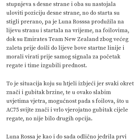
stupnjeva s desne strane i oba su nastojala
uloviti poziciju desne strane, no do starta su
stigli prerano, pa je Luna Rosssa produžila na
lijevu stranu i startala na vrijeme, na foilovima,
dok su Emirates Team New Zealand zbog većeg
zaleta prije došli do lijeve bove startne linije i
morali virati prije samog signala za početak
regate i time izgubili prednost.
To je situacija koju su htjeli izbjeći jer svaki okret
znači i gubitak brzine, te u ovako slabim
uvjetima vjetra, mogućnost pada s foilova, što u
AC75 svijte znači i vrlo vjerojatno gubitak cijele
regate, no nije bilo drugih opcija.
Luna Rossa je kao i do sada odlično jedrila prvi