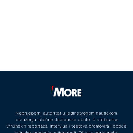
Neprijeporni autoritet u jedinstvenom nautičkom
okruženju istočne Jadranske obale. U stotinama
vrhunskih reportaža, intervjua i testova promovira i potiče
istinske jadranske vrijednosti. Otkriva nepoznato,