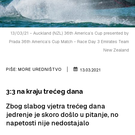
VELIKE PRIČE
PRETPLATA
13/03/21 - Auckland (NZL) 36th America’s Cup presented by
SHOP
Prada 36th America’s Cup Match - Race Day 3 Emirates Team
New Zealand
PIŠE:
MORE UREDNIŠTVO
13.03.2021
3:3 na kraju trećeg dana
Zbog slabog vjetra trećeg dana
jedrenje je skoro došlo u pitanje, no
napetosti nije nedostajalo