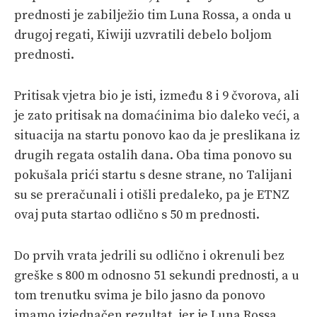
prednosti je zabilježio tim Luna Rossa, a onda u
drugoj regati, Kiwiji uzvratili debelo boljom
prednosti.
Pritisak vjetra bio je isti, između 8 i 9 čvorova, ali
je zato pritisak na domaćinima bio daleko veći, a
situacija na startu ponovo kao da je preslikana iz
drugih regata ostalih dana. Oba tima ponovo su
pokušala prići startu s desne strane, no Talijani
su se preračunali i otišli predaleko, pa je ETNZ
ovaj puta startao odlično s 50 m prednosti.
Do prvih vrata jedrili su odlično i okrenuli bez
greške s 800 m odnosno 51 sekundi prednosti, a u
tom trenutku svima je bilo jasno da ponovo
imamo izjednačen rezultat, jer je Luna Rossa