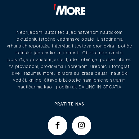
Neprijeporni autoritet u jedinstvenom nautičkom
okruženju istočne Jadranske obale. U stotinama
vrhunskih reportaža, intervjua i testova promovira i potiče
istinske jadranske vrijednosti. Otkriva nepoznato,
potvrđuje poznata mjesta, ljude i običaje, podiže interes
za plovidbom, brodovima i opremom. Urednici i fotografi
žive i razumiju more. Iz Mora su izrasli peljari, nautički
vodiči, knjige, čitave biblioteke namijenjene stranim
nautičarima kao i godišnjak SAILING IN CROATIA
PRATITE NAS