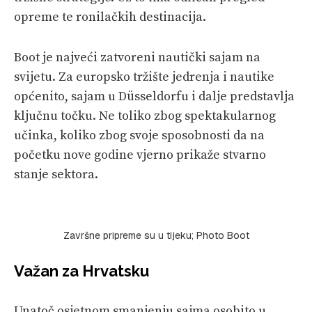
opreme te ronilačkih destinacija.
Boot je najveći zatvoreni nautički sajam na
svijetu. Za europsko tržište jedrenja i nautike
općenito, sajam u Düsseldorfu i dalje predstavlja
ključnu točku. Ne toliko zbog spektakularnog
učinka, koliko zbog svoje sposobnosti da na
početku nove godine vjerno prikaže stvarno
stanje sektora.
Završne pripreme su u tijeku; Photo Boot
Važan za Hrvatsku
Unatoč osjetnom smanjenju sajma osobito u