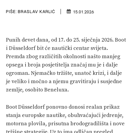
VELIKE PRIČE
PIŠE:
BRASLAV KARLIĆ
15.01.2026
PRETPLATA
SHOP
Punih devet dana, od 17. do 25. siječnja 2026. Boot
i Düsseldorf bit će nautički centar svijeta.
Premda zbog različitih okolnosti našto manjeg
opsega i broja posjetitelja značaj mu je i dalje
ogroman. Njemačko tržište, unatoč krizi, i dalje
je veliko i močno a njemu gravitiraju i susjedne
zemlje, osobito Beneluxa.
Boot Düsseldorf ponovno donosi realan prikaz
stanja europske nautike, obuhvaćajući jedrenje,
motorna plovila, prisutna brodogradilišta i nove
tržišne strategije. Uz to ima odličan pregled