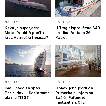
NAUTIKA
NAUTIKA
Kako je superjahta
U Trogir isporučena SAR
Motor Yacht A prošla
brodica Adriana 36
kroz Hormuški tjesnac?
Patrol
NAUTIKA
NAUTIKA
Ima li nade za spas
Obnovljena jedrilica
Perini Navi – Sanlorenzo
Primorka s kojom su
ulazi u TISG?
Bašić i Fafangel
nastupili na OI u