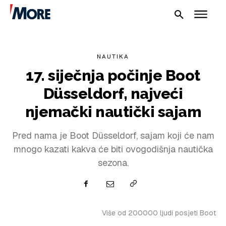
NAUTIKA
17. siječnja počinje Boot
Düsseldorf, najveći
njemački nautički sajam
NAUTIKA
Pred nama je Boot Düsseldorf, sajam koji će nam
mnogo kazati kakva će biti ovogodišnja nautička
SPORT
sezona.
PLOVILA
PLOVIDBA
Više od 200000 ljudi posjeti Boot
SPIZA