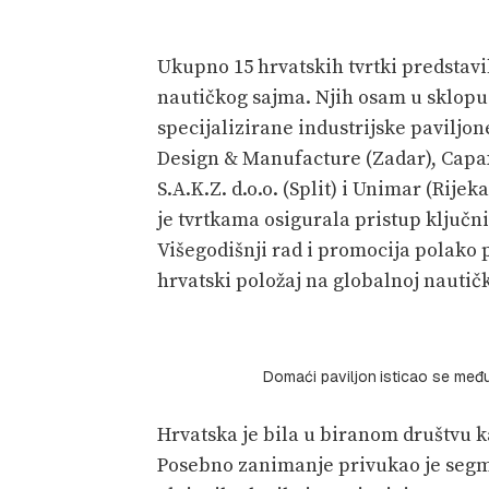
Ukupno 15 hrvatskih tvrtki predstav
nautičkog sajma. Njih osam u sklopu 
specijalizirane industrijske paviljo
Design & Manufacture (Zadar), Capax (S
S.A.K.Z. d.o.o. (Split) i Unimar (Rijeka
je tvrtkama osigurala pristup klju
Višegodišnji rad i promocija polako p
hrvatski položaj na globalnoj nautičk
Domaći paviljon
isticao se među
Hrvatska je bila u biranom društvu k
Posebno zanimanje privukao je segme