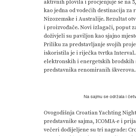
aktivnih plovila i procjenjuje se na 5
kao jedna od vodećih destinacija za 
Nizozemske i Australije. Rezultat ot
i proizvođače. Novi izlagači, poput
doživjeli su paviljon kao sjajno mjes
Priliku za predstavljanje svojih pro
iskoristila je i riječka tvrtka Interv
elektronskih i energetskih brodskih 
predstavnika renomiranih škverova.
Na sajmu se održala i četv
Ovogodišnja Croatian Yachting Night o
predstavnike sajma, ICOMIA-e i prij
večeri dodijeljene su tri nagrade: C