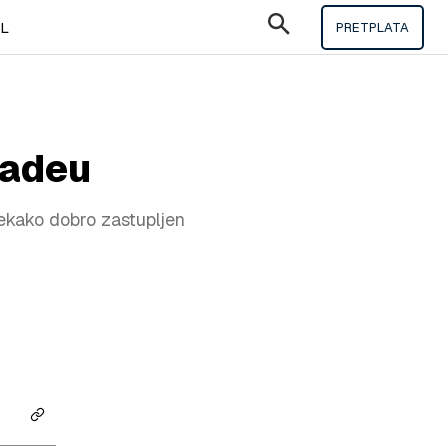
IL
PRETPLATA
radeu
tekako dobro zastupljen