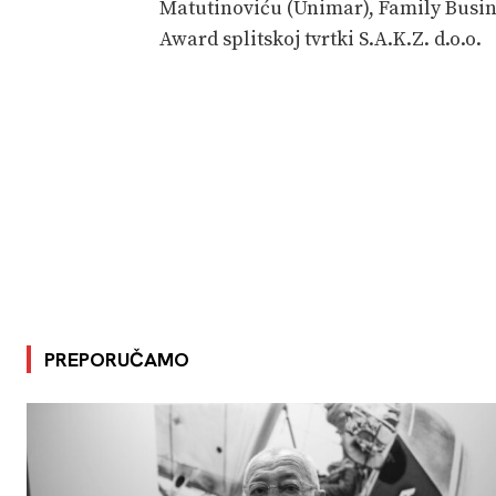
Matutinoviću (Unimar), Family Busi
Award splitskoj tvrtki S.A.K.Z. d.o.o.
PREPORUČAMO