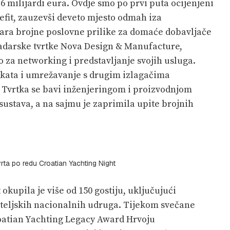
,6 milijardi eura. Ovdje smo po prvi puta ocijenjeni
refit, zauzevši deveto mjesto odmah iza
vara brojne poslovne prilike za domaće dobavljače
 zadarske tvrtke Nova Design & Manufacture,
to za networking i predstavljanje svojih usluga.
jekata i umrežavanje s drugim izlagačima
al. Tvrtka se bavi inženjeringom i proizvodnjom
sustava, a na sajmu je zaprimila upite brojnih
rta po redu Croatian Yachting Night
kupila je više od 150 gostiju, uključujući
ateljskih nacionalnih udruga. Tijekom svečane
roatian Yachting Legacy Award Hrvoju