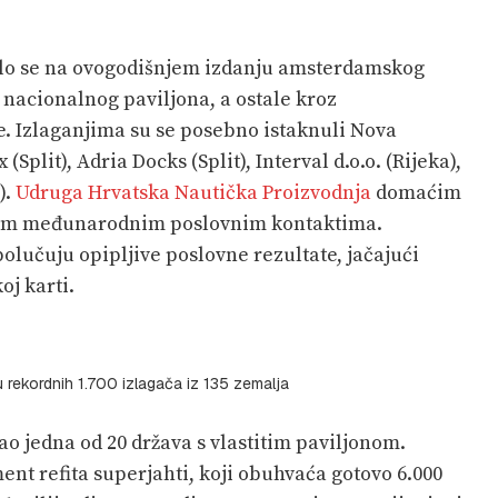
ilo se na ovogodišnjem izdanju amsterdamskog
nacionalnog paviljona, a ostale kroz
ne. Izlaganjima su se posebno istaknuli Nova
plit), Adria Docks (Split), Interval d.o.o. (Rijeka),
).
Udruga Hrvatska Nautička Proizvodnja
domaćim
čnim međunarodnim poslovnim kontaktima.
olučuju opipljive poslovne rezultate, jačajući
oj karti.
 rekordnih 1.700 izlagača iz 135 zemalja
ao jedna od 20 država s vlastitim paviljonom.
nt refita superjahti, koji obuhvaća gotovo 6.000