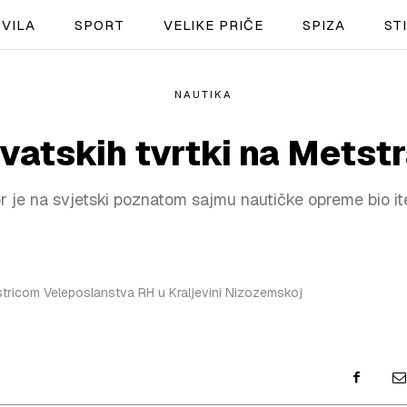
VILA
SPORT
VELIKE PRIČE
SPIZA
ST
NAUTIKA
NAUTIKA
rvatskih tvrtki na Metst
SPORT
or je na svjetski poznatom sajmu nautičke opreme bio i
PLOVILA
PLOVIDBA
SPIZA
tricom Veleposlanstva RH u Kraljevini Nizozemskoj
VELIKE PRIČE
PRETPLATA
SHOP