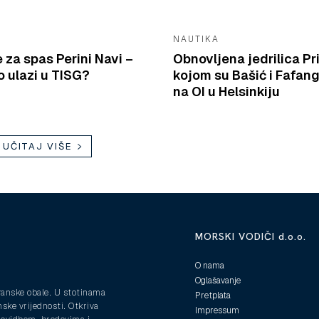
NAUTIKA
e za spas Perini Navi –
Obnovljena jedrilica Pr
 ulazi u TISG?
kojom su Bašić i Fafang
na OI u Helsinkiju
UČITAJ VIŠE
MORSKI VODIČI d.o.o.
O nama
Oglašavanje
ranske obale. U stotinama
Pretplata
nske vrijednosti. Otkriva
Impressum