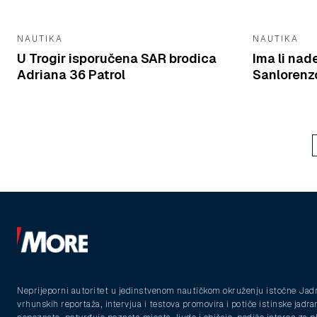
NAUTIKA
NAUTIKA
U Trogir isporučena SAR brodica
Ima li nad
Adriana 36 Patrol
Sanlorenzo
Neprijeporni autoritet u jedinstvenom nautičkom okruženju istočne Jad
vrhunskih reportaža, intervjua i testova promovira i potiče istinske jadra