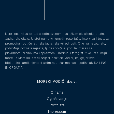
Neprijeporni autoritet u jedinstvenom nautičkom okruženju istočne
Jadranske obale. U stotinama vrhunskih reportaža, intervjua i testova
promovira i potiče istinske jadranske vrijednosti. Otkriva nepoznato,
potvrđuje poznata mjesta, ljude i običaje, podiže interes za
plovidbom, brodovima i opremom. Urednici i fotografi žive i razumiju
more. Iz Mora su izrasli peljari, nautički vodiči, knjige, čitave
biblioteke namijenjene stranim nautičarima kao i godišnjak SAILING
IN CROATIA
MORSKI VODIČI d.o.o.
O nama
Oglašavanje
Pretplata
Impressum