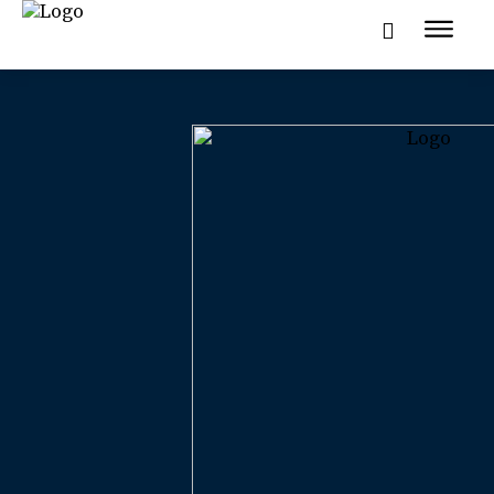
NAUTIKA
SPORT
PLOVILA
PLOVIDBA
SPIZA
VELIKE PRIČE
PRETPLATA
SHOP