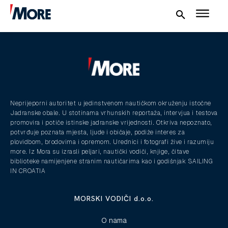
NAUTIKA
SPORT
PLOVILA
Neprijeporni autoritet u jedinstvenom nautičkom okruženju istočne
Jadranske obale. U stotinama vrhunskih reportaža, intervjua i testova
PLOVIDBA
promovira i potiče istinske jadranske vrijednosti. Otkriva nepoznato,
potvrđuje poznata mjesta, ljude i običaje, podiže interes za
SPIZA
plovidbom, brodovima i opremom. Urednici i fotografi žive i razumiju
more. Iz Mora su izrasli peljari, nautički vodiči, knjige, čitave
VELIKE PRIČE
biblioteke namijenjene stranim nautičarima kao i godišnjak SAILING
IN CROATIA
PRETPLATA
MORSKI VODIČI d.o.o.
SHOP
O nama