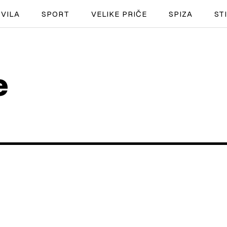
VILA
SPORT
VELIKE PRIČE
SPIZA
ST
NAUTIKA
e
SPORT
PLOVILA
PLOVIDBA
SPIZA
VELIKE PRIČE
PRETPLATA
SHOP