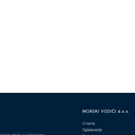
MORSKI VODIČI d.o.o.
O nama
Oglašavanje