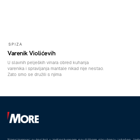
SPIZA
Varenik Violićevih
U slavnih peljeških vinara obred kuhanja
varenika i spravljanja mantale nikad nije nestao.
Zato smo se družili s njima