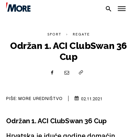
SPORT
REGATE
Održan 1. ACI ClubSwan 36
Cup
NAUTIKA
SPORT
PLOVILA
PIŠE:
MORE UREDNIŠTVO
02.11.2021
PLOVIDBA
SPIZA
Održan 1. ACI ClubSwan 36 Cup
VELIKE PRIČE
Hrvatska je iduće godine domaćin