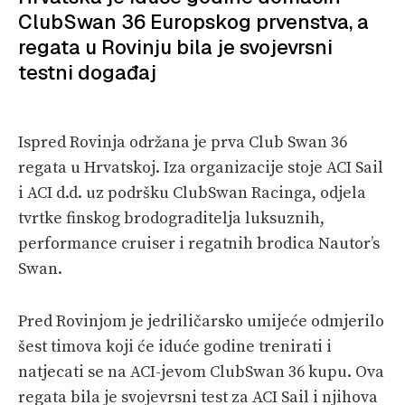
PRETPLATA
ClubSwan 36 Europskog prvenstva, a
regata u Rovinju bila je svojevrsni
SHOP
testni događaj
Ispred Rovinja održana je prva Club Swan 36
regata u Hrvatskoj. Iza organizacije stoje ACI Sail
i ACI d.d. uz podršku ClubSwan Racinga, odjela
tvrtke finskog brodograditelja luksuznih,
performance cruiser i regatnih brodica Nautor’s
Swan.
Pred Rovinjom je jedriličarsko umijeće odmjerilo
šest timova koji će iduće godine trenirati i
natjecati se na ACI-jevom ClubSwan 36 kupu. Ova
regata bila je svojevrsni test za ACI Sail i njihova