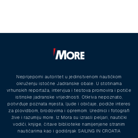
Neprijeporni autoritet u jedinstvenom nautičkom
okruženju istočne Jadranske obale. U stotinama
vrhunskih reportaža, intervjua i testova promovira i potiče
istinske jadranske vrijednosti. Otkriva nepoznato,
potvrđuje poznata mjesta, ljude i običaje, podiže interes
za plovidbom, brodovima i opremom. Urednici i fotografi
žive i razumiju more. Iz Mora su izrasli peljari, nautički
vodiči, knjige, čitave biblioteke namijenjene stranim
nautičarima kao i godišnjak SAILING IN CROATIA