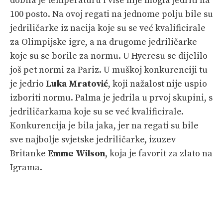
dobila je temperaturu i više nije mogla jedriti na
100 posto. Na ovoj regati na jednome polju bile su
jedriličarke iz nacija koje su se već kvalificirale
za Olimpijske igre, a na drugome jedriličarke
koje su se borile za normu. U Hyeresu se dijelilo
još pet normi za Pariz. U muškoj konkurenciji tu
je jedrio
Luka Mratović
, koji nažalost nije uspio
izboriti normu. Palma je jedrila u prvoj skupini, s
jedriličarkama koje su se već kvalificirale.
Konkurencija je bila jaka, jer na regati su bile
sve najbolje svjetske jedriličarke, izuzev
Britanke
Emme Wilson
, koja je favorit za zlato na
Igrama.