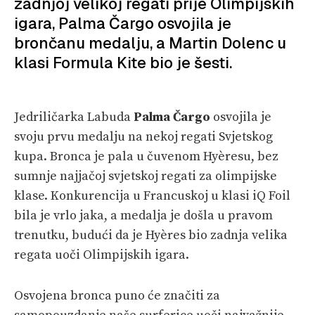
zadnjoj velikoj regati prije Olimpijskih
SPIZA
igara, Palma Čargo osvojila je
brončanu medalju, a Martin Dolenc u
VELIKE PRIČE
klasi Formula Kite bio je šesti.
PRETPLATA
SHOP
Jedriličarka Labuda
Palma Čargo
osvojila je
svoju prvu medalju na nekoj regati Svjetskog
kupa. Bronca je pala u čuvenom Hyèresu, bez
sumnje najjačoj svjetskoj regati za olimpijske
klase. Konkurencija u Francuskoj u klasi iQ Foil
bila je vrlo jaka, a medalja je došla u pravom
trenutku, budući da je Hyères bio zadnja velika
regata uoči Olimpijskih igara.
Osvojena bronca puno će značiti za