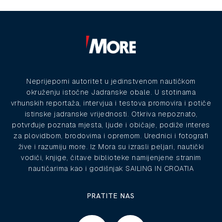
Neprijeporni autoritet u jedinstvenom nautičkom
okruženju istočne Jadranske obale. U stotinama
vrhunskih reportaža, intervjua i testova promovira i potiče
istinske jadranske vrijednosti. Otkriva nepoznato,
potvrđuje poznata mjesta, ljude i običaje, podiže interes
za plovidbom, brodovima i opremom. Urednici i fotografi
žive i razumiju more. Iz Mora su izrasli peljari, nautički
vodiči, knjige, čitave biblioteke namijenjene stranim
nautičarima kao i godišnjak SAILING IN CROATIA
PRATITE NAS