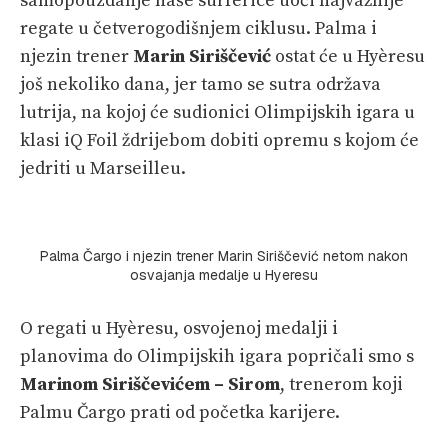
samopouzdanje naše surferice uoči najvažnije
regate u četverogodišnjem ciklusu. Palma i
njezin trener
Marin Siriščević
ostat će u Hyèresu
još nekoliko dana, jer tamo se sutra održava
lutrija, na kojoj će sudionici Olimpijskih igara u
klasi iQ Foil ždrijebom dobiti opremu s kojom će
jedriti u Marseilleu.
Palma Čargo i njezin trener Marin Siriščević netom nakon
osvajanja medalje u Hyeresu
O regati u Hyèresu, osvojenoj medalji i
planovima do Olimpijskih igara popričali smo s
Marinom Siriščevićem – Sirom
, trenerom koji
Palmu Čargo prati od početka karijere.