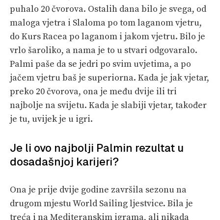
puhalo 20 čvorova. Ostalih dana bilo je svega, od
maloga vjetra i Slaloma po tom laganom vjetru,
do Kurs Racea po laganom i jakom vjetru. Bilo je
vrlo šaroliko, a nama je to u stvari odgovaralo.
Palmi paše da se jedri po svim uvjetima, a po
jačem vjetru baš je superiorna. Kada je jak vjetar,
preko 20 čvorova, ona je među dvije ili tri
najbolje na svijetu. Kada je slabiji vjetar, također
je tu, uvijek je u igri.
Je li ovo najbolji Palmin rezultat u
dosadašnjoj karijeri?
Ona je prije dvije godine završila sezonu na
drugom mjestu World Sailing ljestvice. Bila je
treća i na Mediteranskim igrama, ali nikada