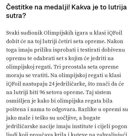
Čestitke na medalji! Kakva je to lutrija
sutra?
Svaki sudionik Olimpijskih igara u klasi iQFoil
dobit će na toj lutriji četiri seta opreme. Nakon
toga imaju priliku isprobati i testirati dobivenu
opremu te odabrati set s kojim će jedriti na
olimpijskoj regati. Tri preostala seta opreme
moraju se vratiti. Na olimpijskoj regati u klasi
iQFoil nastupaju 24 jedriličarke, što znači da će
na lutriji biti 96 setova opreme. Taj sistem
osmišljen je kako bi olimpijska regata bila
poštena i nama to odgovara. Razlike u opremi su
jako male i teško su uočljive, a bogate
jedriličarske nacije imaju institute i cijeli pogon
ljudi koji proučava krila i kuteve pa zahvaljujući