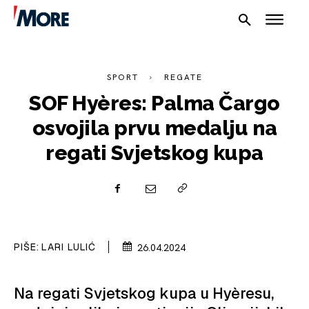
SPORT
REGATE
SOF Hyères: Palma Čargo
osvojila prvu medalju na
regati Svjetskog kupa
NAUTIKA
SPORT
PIŠE:
LARI LULIĆ
26.04.2024
PLOVILA
Na regati Svjetskog kupa u Hyèresu,
PLOVIDBA