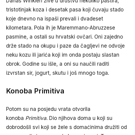
Danas Winkleri žive u društvu nekoliko pastira,
tristotinjak koza i desetak pasa koji čuvaju stado
koje dnevno na ispaši prevali i dvadeset
kilometara. Pola ih je Maremmano-Abruzzese
pasmine, a ostali su hrvatski ovčari. Oni zajedno
drže stado na okupu i paze da čagljevi ne odvoje
neku kozu ili jarića koji im onda postaju slastan
obrok. Godine su išle, a oni su naučili raditi
izvrstan sir, jogurt, skutu i još mnogo toga.
Konoba Primitiva
Potom su na posjedu vrata otvorila
konoba
Primitiva
. Dio njihova doma u koji su
dobrodošli svi koji se žele s domaćinima družiti od