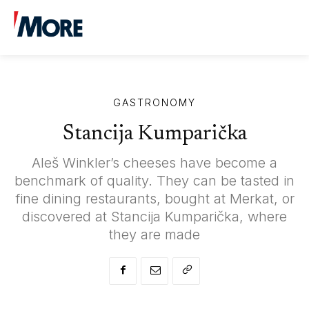
15.05.2026
4
min. read
By
More uredništvo
GASTRONOMY
Stancija Kumparička
Aleš Winkler’s cheeses have become a
benchmark of quality. They can be tasted in
fine dining restaurants, bought at Merkat, or
discovered at Stancija Kumparička, where
they are made