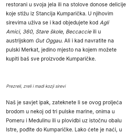
restorani u svoja jela ili na stolove donose delicije
koje stižu iz Stancija Kumparička. U njihovim
sirevima uživa se i kad objedujete kod
Agli
Amici
,
360
,
Stare škole
,
Beccaccie
ili u
austrijskom
Gut Oggau
. Ali i kad navratite na
pulski Merkat, jedino mjesto na kojem možete
kupiti baš sve proizvode Kumparičke.
Prezreli, zreli i madi kozji sirevi
Naš je savjet ipak, zateknete li se ovog proljeća
brodom u nekoj od tri pulske marine, onima u
Pomeru i Medulinu ili u plovidbi uz istočnu obalu
Istre, pođite do Kumparičke. Lako ćete je naći, u