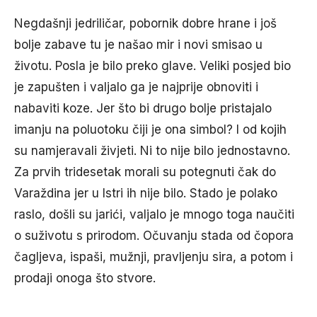
Negdašnji jedriličar, pobornik dobre hrane i još
bolje zabave tu je našao mir i novi smisao u
životu. Posla je bilo preko glave. Veliki posjed bio
je zapušten i valjalo ga je najprije obnoviti i
nabaviti koze. Jer što bi drugo bolje pristajalo
imanju na poluotoku čiji je ona simbol? I od kojih
su namjeravali živjeti. Ni to nije bilo jednostavno.
Za prvih tridesetak morali su potegnuti čak do
Varaždina jer u Istri ih nije bilo. Stado je polako
raslo, došli su jarići, valjalo je mnogo toga naučiti
o suživotu s prirodom. Očuvanju stada od čopora
čagljeva, ispaši, mužnji, pravljenju sira, a potom i
prodaji onoga što stvore.