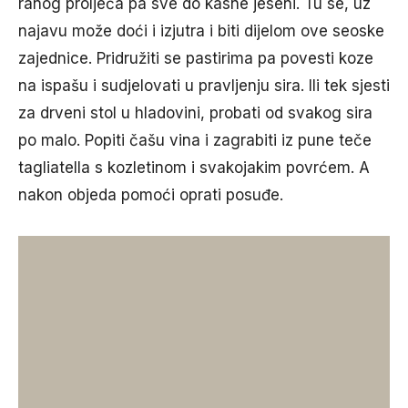
ranog proljeća pa sve do kasne jeseni. Tu se, uz
najavu može doći i izjutra i biti dijelom ove seoske
zajednice. Pridružiti se pastirima pa povesti koze
na ispašu i sudjelovati u pravljenju sira. Ili tek sjesti
za drveni stol u hladovini, probati od svakog sira
po malo. Popiti čašu vina i zagrabiti iz pune teče
tagliatella s kozletinom i svakojakim povrćem. A
nakon objeda pomoći oprati posuđe.