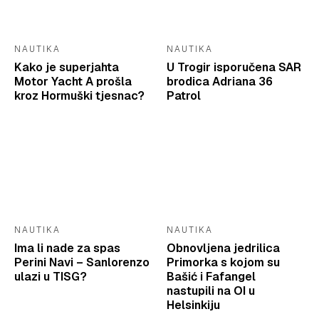
NAUTIKA
NAUTIKA
Kako je superjahta
U Trogir isporučena SAR
Motor Yacht A prošla
brodica Adriana 36
kroz Hormuški tjesnac?
Patrol
NAUTIKA
NAUTIKA
Ima li nade za spas
Obnovljena jedrilica
Perini Navi – Sanlorenzo
Primorka s kojom su
ulazi u TISG?
Bašić i Fafangel
nastupili na OI u
Helsinkiju