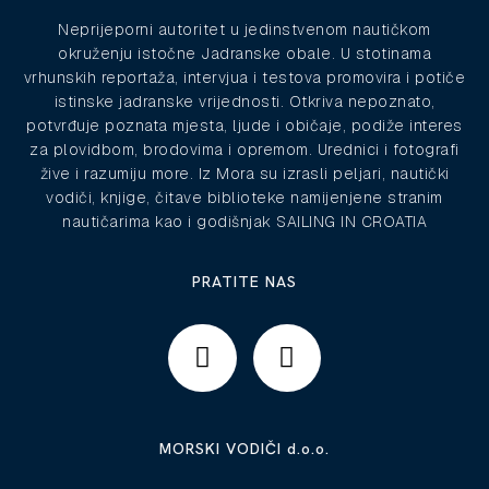
Neprijeporni autoritet u jedinstvenom nautičkom
okruženju istočne Jadranske obale. U stotinama
vrhunskih reportaža, intervjua i testova promovira i potiče
istinske jadranske vrijednosti. Otkriva nepoznato,
potvrđuje poznata mjesta, ljude i običaje, podiže interes
za plovidbom, brodovima i opremom. Urednici i fotografi
žive i razumiju more. Iz Mora su izrasli peljari, nautički
vodiči, knjige, čitave biblioteke namijenjene stranim
nautičarima kao i godišnjak SAILING IN CROATIA
PRATITE NAS
MORSKI VODIČI d.o.o.