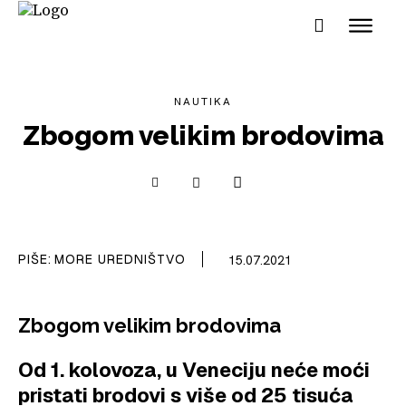
NAUTIKA
Zbogom velikim brodovima
NAUTIKA
SPORT
PIŠE:
MORE UREDNIŠTVO
15.07.2021
PLOVILA
Zbogom velikim brodovima
PLOVIDBA
SPIZA
Od 1. kolovoza, u Veneciju neće moći
pristati brodovi s više od 25 tisuća
VELIKE PRIČE