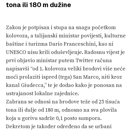
tona ili 180 m dužine
PRETPLATA
SHOP
Zakon je potpisan i stupa na snagu početkom
kolovoza, a talijanski ministar povijesti, kulturne
baštine i turizma Dario Franceschini, kao ni
UNESCO nisu krili oduševljenje. Radosnu vijest je
prvi objavio ministar putem Twitter računa
napisavši “od 1. kolovoza veliki brodovi više neće
moći prolaziti ispred (trga) San Marco, niti kroz
kanal Giudecca,” te je dodao kako je ponosan na
ustrajanost lokalne zajednice.
Zabrana se odnosi na brodove teže od 25 tisuća
tona ili dulje od 180 m, odnosno na sva plovila
koja u gorivu sadrže 0,1 posto sumpora.
Dekretom je također određeno da se urbani