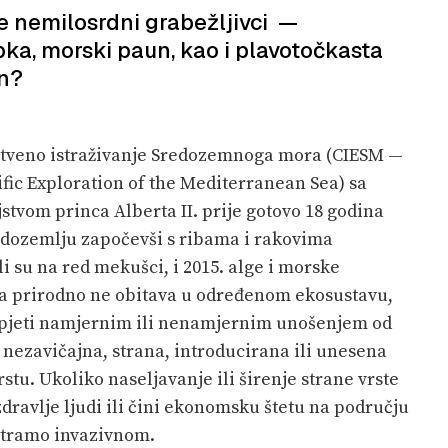
se nemilosrdni grabežljivci —
ka, morski paun, kao i plavotočkasta
an?
tveno istraživanje Sredozemnoga mora (CIESM —
fic Exploration of the Mediterranean Sea) sa
stvom princa Alberta II. prije gotovo 18 godina
Sredozemlju započevši s ribama i rakovima
i su na red mekušci, i 2015. alge i morske
koja prirodno ne obitava u određenom ekosustavu,
ospjeti namjernim ili nenamjernim unošenjem od
 nezavičajna, strana, introducirana ili unesena
rstu. Ukoliko naseljavanje ili širenje strane vrste
dravlje ljudi ili čini ekonomsku štetu na području
matramo invazivnom.