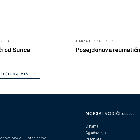
IZED
UNCATEGORIZED
či od Sunca
Posejdonova reumatičn
UČITAJ VIŠE
MORSKI VODIČI d.o.o.
O nama
Oglašavanje
ranske obale. U stotinama
Pretplata