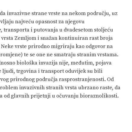
 da invazivne strane vrste na nekom području, uz
avljaju najveću opasnost za njegovu
e, transporta i putovanja u dvadesetom stoljeću
 vrsta Zemljom i snažan kontinuiran rast broja
. Neke vrste prirodno migriraju kao odgovor na
promjene) te se one ne smatraju stranim vrstama.
dnosno biološka invazija nije, međutim, pojava
judi, trgovina i transport oduvijek su bili
ovog prirodnog područja rasprostranjenosti. Od
problem invazivnih stranih vrsta ubrzano raste, da
a od glavnih prijetnji u očuvanju bioraznolikosti.