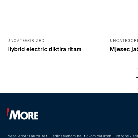
UNCATEGORIZED
UNCATEGOR
Hybrid electric diktira ritam
Mjesec ja
Neprijeporni autoritet u jedinstvenom nautičkom okruženju istočne Jad