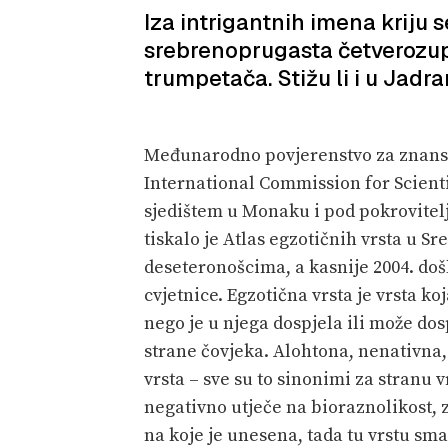
Iza intrigantnih imena kriju 
srebrenoprugasta četverozup
trumpetača. Stižu li i u Jadr
Međunarodno povjerenstvo za znans
International Commission for Scienti
sjedištem u Monaku i pod pokrovitelj
tiskalo je Atlas egzotičnih vrsta u 
deseteronošcima, a kasnije 2004. došl
cvjetnice. Egzotična vrsta je vrsta 
nego je u njega dospjela ili može d
strane čovjeka. Alohtona, nenativna,
vrsta – sve su to sinonimi za stranu v
negativno utječe na bioraznolikost, z
na koje je unesena, tada tu vrstu s