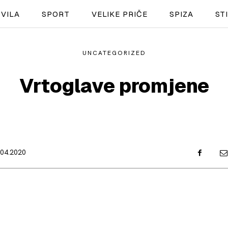
VILA
SPORT
VELIKE PRIČE
SPIZA
ST
UNCATEGORIZED
NAUTIKA
Vrtoglave promjene
SPORT
PLOVILA
PLOVIDBA
.04.2020
SPIZA
VELIKE PRIČE
PRETPLATA
SHOP