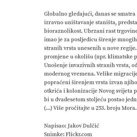
Globalno gledajući, danas se smatra
izravno uništavanje staništa, predst
bioraznolikost. Ubrzani rast trgovin
imao je za posljedicu širenje mnogih
stranih vrsta unesenih u nove regije
promjene u okolišu (npr. klimatske 
Unošenje invazivnih stranih vrsta, o
modernog vremena. Velike migracije l
popraćeni širenjem vrsta izvan njih
otkrića i kolonizacije Novog svijeta 
bi u dvadesetom stoljeću postao jedn
(…) Više pročitajte u 253. broju Mora.
Napisao: Jakov Dulčić
Snimke: Flickr.com