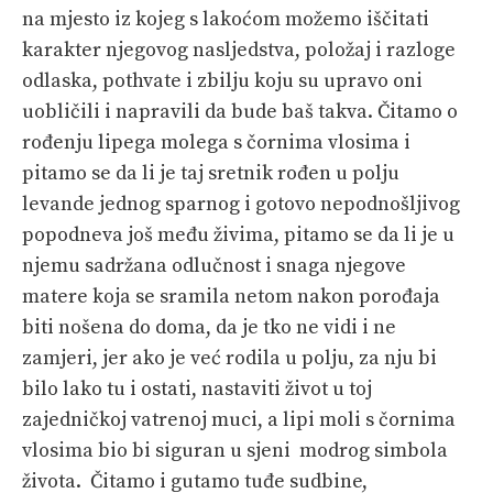
na mjesto iz kojeg s lakoćom možemo iščitati
karakter njegovog nasljedstva, položaj i razloge
odlaska, pothvate i zbilju koju su upravo oni
uobličili i napravili da bude baš takva. Čitamo o
rođenju lipega molega s čornima vlosima i
pitamo se da li je taj sretnik rođen u polju
levande jednog sparnog i gotovo nepodnošljivog
popodneva još među živima, pitamo se da li je u
njemu sadržana odlučnost i snaga njegove
matere koja se sramila netom nakon porođaja
biti nošena do doma, da je tko ne vidi i ne
zamjeri, jer ako je već rodila u polju, za nju bi
bilo lako tu i ostati, nastaviti život u toj
zajedničkoj vatrenoj muci, a lipi moli s čornima
vlosima bio bi siguran u sjeni modrog simbola
života. Čitamo i gutamo tuđe sudbine,