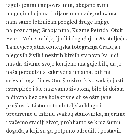
izgubljenim i nepovratnim, obojano svim
mogućim bojama i nijansama nade, oduzima
nam samo letimičan pregled druge knjige
najpoznatijeg Grobjanina, Kuzme Petrića, Otok
Hvar – Velo Grablje, ljudi i događaji u 20. stoljeću.
Ta nevjerojatna obiteljska fotografija Grablja i
njegovih živih i neživih bivših stanovnika, uči
nas da živimo svoje korijene ma gdje bili, da je
naša popudbina sakrivena u nama, bili mi
svjesni toga ili ne. Ono što živo tkivo sadašnjosti
isprepliće i što nazivamo životom, bilo bi doista
ništavno bez ove kolektivne slike oživljene
prošlosti. Listamo to obiteljsko blago i
prodiremo u intimu svakog stanovnika, mjerimo
i važemo svačiji život, probijamo se kroz šumu
događaja koji su ga potpuno odredili i postavili