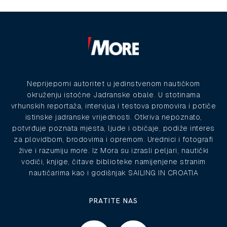
Neprijeporni autoritet u jedinstvenom nautičkom
okruženju istočne Jadranske obale. U stotinama
vrhunskih reportaža, intervjua i testova promovira i potiče
istinske jadranske vrijednosti. Otkriva nepoznato,
potvrđuje poznata mjesta, ljude i običaje, podiže interes
za plovidbom, brodovima i opremom. Urednici i fotografi
žive i razumiju more. Iz Mora su izrasli peljari, nautički
vodiči, knjige, čitave biblioteke namijenjene stranim
nautičarima kao i godišnjak SAILING IN CROATIA
PRATITE NAS