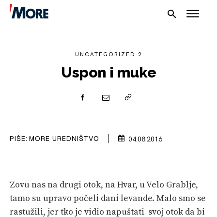
UNCATEGORIZED 2
Uspon i muke
NAUTIKA
SPORT
PIŠE:
MORE UREDNIŠTVO
04.08.2016
PLOVILA
PLOVIDBA
Zovu nas na drugi otok, na Hvar, u Velo Grablje,
SPIZA
tamo su upravo počeli dani levande. Malo smo se
VELIKE PRIČE
rastužili, jer tko je vidio napuštati svoj otok da bi