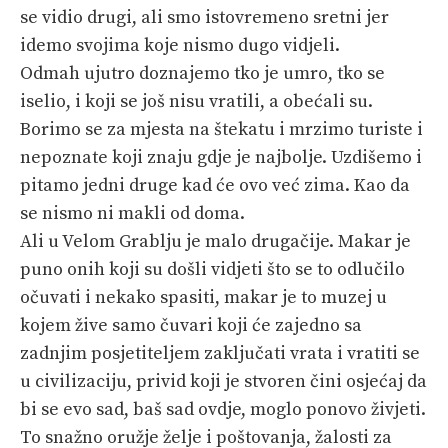
se vidio drugi, ali smo istovremeno sretni jer
PRETPLATA
idemo svojima koje nismo dugo vidjeli.
SHOP
Odmah ujutro doznajemo tko je umro, tko se
iselio, i koji se još nisu vratili, a obećali su.
Borimo se za mjesta na štekatu i mrzimo turiste i
nepoznate koji znaju gdje je najbolje. Uzdišemo i
pitamo jedni druge kad će ovo već zima. Kao da
se nismo ni makli od doma.
Ali u Velom Grablju je malo drugačije. Makar je
puno onih koji su došli vidjeti što se to odlučilo
očuvati i nekako spasiti, makar je to muzej u
kojem žive samo čuvari koji će zajedno sa
zadnjim posjetiteljem zaključati vrata i vratiti se
u civilizaciju, privid koji je stvoren čini osjećaj da
bi se evo sad, baš sad ovdje, moglo ponovo živjeti.
To snažno oružje želje i poštovanja, žalosti za