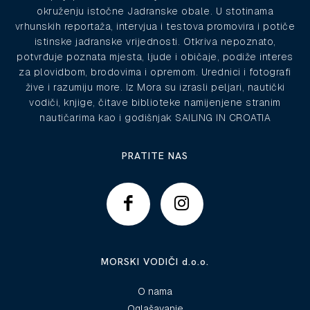
okruženju istočne Jadranske obale. U stotinama
vrhunskih reportaža, intervjua i testova promovira i potiče
istinske jadranske vrijednosti. Otkriva nepoznato,
potvrđuje poznata mjesta, ljude i običaje, podiže interes
za plovidbom, brodovima i opremom. Urednici i fotografi
žive i razumiju more. Iz Mora su izrasli peljari, nautički
vodiči, knjige, čitave biblioteke namijenjene stranim
nautičarima kao i godišnjak SAILING IN CROATIA
PRATITE NAS
MORSKI VODIČI d.o.o.
O nama
Oglašavanje