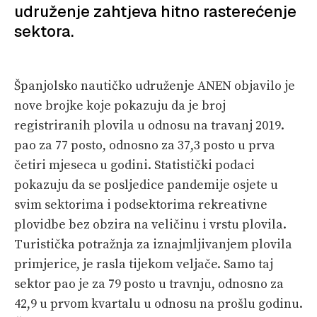
VELIKE PRIČE
udruženje zahtjeva hitno rasterećenje
sektora.
PRETPLATA
SHOP
Španjolsko nautičko udruženje ANEN objavilo je
nove brojke koje pokazuju da je broj
registriranih plovila u odnosu na travanj 2019.
pao za 77 posto, odnosno za 37,3 posto u prva
četiri mjeseca u godini. Statistički podaci
pokazuju da se posljedice pandemije osjete u
svim sektorima i podsektorima rekreativne
plovidbe bez obzira na veličinu i vrstu plovila.
Turistička potražnja za iznajmljivanjem plovila
primjerice, je rasla tijekom veljače. Samo taj
sektor pao je za 79 posto u travnju, odnosno za
42,9 u prvom kvartalu u odnosu na prošlu godinu.