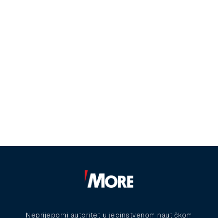
Neprijeporni autoritet u jedinstvenom nautičkom