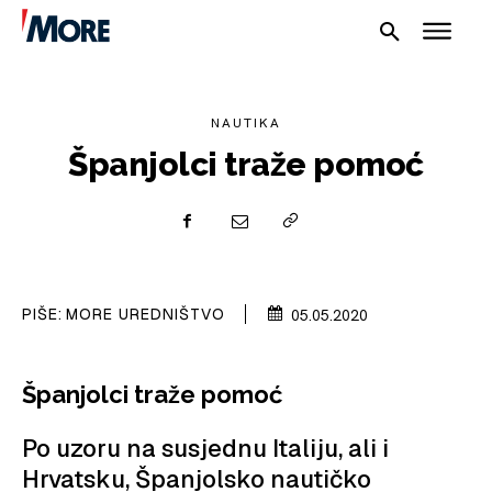
NAUTIKA
Španjolci traže pomoć
NAUTIKA
SPORT
PIŠE:
MORE UREDNIŠTVO
05.05.2020
PLOVILA
Španjolci traže pomoć
PLOVIDBA
Po uzoru na susjednu Italiju, ali i
SPIZA
Hrvatsku, Španjolsko nautičko