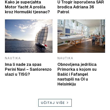
Kako je superjahta
U Trogir isporučena SAR
Motor Yacht A prošla
brodica Adriana 36
kroz Hormuški tjesnac?
Patrol
NAUTIKA
NAUTIKA
Ima li nade za spas
Obnovljena jedrilica
Perini Navi – Sanlorenzo
Primorka s kojom su
ulazi u TISG?
Bašić i Fafangel
nastupili na OI u
Helsinkiju
UČITAJ VIŠE